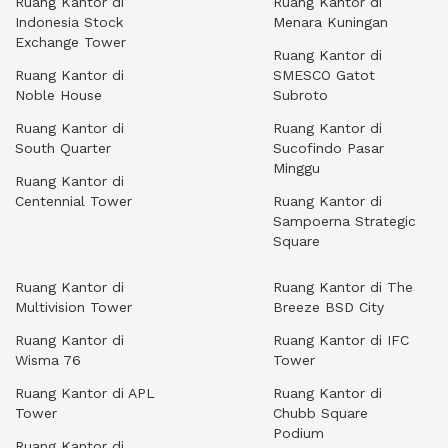
Ruang Kantor di
Ruang Kantor di
Indonesia Stock
Menara Kuningan
Exchange Tower
Ruang Kantor di
Ruang Kantor di
SMESCO Gatot
Noble House
Subroto
Ruang Kantor di
Ruang Kantor di
South Quarter
Sucofindo Pasar
Minggu
Ruang Kantor di
Centennial Tower
Ruang Kantor di
Sampoerna Strategic
Square
Ruang Kantor di
Ruang Kantor di The
Multivision Tower
Breeze BSD City
Ruang Kantor di
Ruang Kantor di IFC
Wisma 76
Tower
Ruang Kantor di APL
Ruang Kantor di
Tower
Chubb Square
Podium
Ruang Kantor di