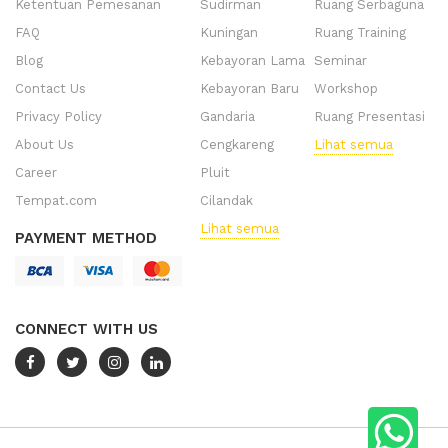
Ketentuan Pemesanan
Sudirman
Ruang Serbaguna
FAQ
Kuningan
Ruang Training
Blog
Kebayoran Lama
Seminar
Contact Us
Kebayoran Baru
Workshop
Privacy Policy
Gandaria
Ruang Presentasi
About Us
Cengkareng
Lihat semua
Career
Pluit
Tempat.com
Cilandak
Lihat semua
PAYMENT METHOD
CONNECT WITH US