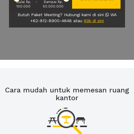
Mulai Rp.
-
Sampai Rp.
100.000
50.000.000
Butuh Paket Meeting? Hubungi kami di sini
WA
+62-812-8900-4848 atau
Klik di sini
Cara mudah untuk memesan ruang
kantor