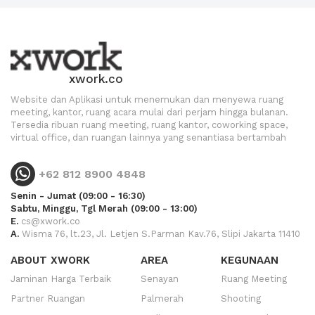
xwork.co
Website dan Aplikasi untuk menemukan dan menyewa ruang
meeting, kantor, ruang acara mulai dari perjam hingga bulanan.
Tersedia ribuan ruang meeting, ruang kantor, coworking space,
virtual office, dan ruangan lainnya yang senantiasa bertambah
+62 812 8900 4848
Senin - Jumat (09:00 - 16:30)
Sabtu, Minggu, Tgl Merah (09:00 - 13:00)
E.
cs@xwork.co
A.
Wisma 76, lt.23, Jl. Letjen S.Parman Kav.76, Slipi Jakarta 11410
ABOUT XWORK
AREA
KEGUNAAN
Jaminan Harga Terbaik
Senayan
Ruang Meeting
Partner Ruangan
Palmerah
Shooting