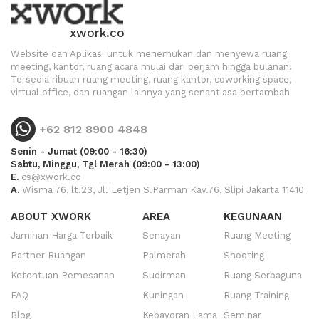
xwork.co
Website dan Aplikasi untuk menemukan dan menyewa ruang
meeting, kantor, ruang acara mulai dari perjam hingga bulanan.
Tersedia ribuan ruang meeting, ruang kantor, coworking space,
virtual office, dan ruangan lainnya yang senantiasa bertambah
+62 812 8900 4848
Senin - Jumat (09:00 - 16:30)
Sabtu, Minggu, Tgl Merah (09:00 - 13:00)
E.
cs@xwork.co
A.
Wisma 76, lt.23, Jl. Letjen S.Parman Kav.76, Slipi Jakarta 11410
ABOUT XWORK
AREA
KEGUNAAN
Jaminan Harga Terbaik
Senayan
Ruang Meeting
Partner Ruangan
Palmerah
Shooting
Ketentuan Pemesanan
Sudirman
Ruang Serbaguna
FAQ
Kuningan
Ruang Training
Blog
Kebayoran Lama
Seminar