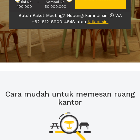
Mulai Rp.
-
Sampai Rp.
100.000
50.000.000
Butuh Paket Meeting? Hubungi kami di sini
WA
+62-812-8900-4848 atau
Klik di sini
Cara mudah untuk memesan ruang
kantor