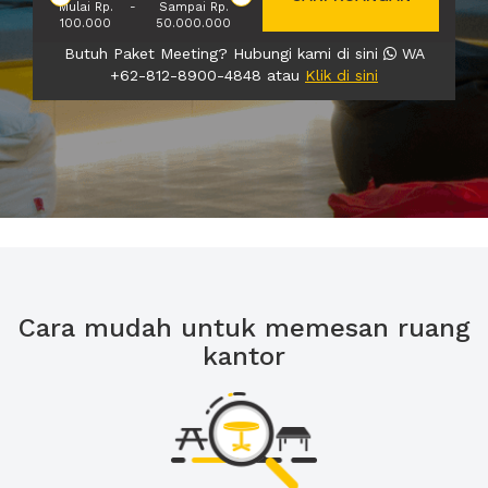
Mulai Rp.
-
Sampai Rp.
100.000
50.000.000
Butuh Paket Meeting? Hubungi kami di sini
WA
+62-812-8900-4848 atau
Klik di sini
Cara mudah untuk memesan ruang
kantor