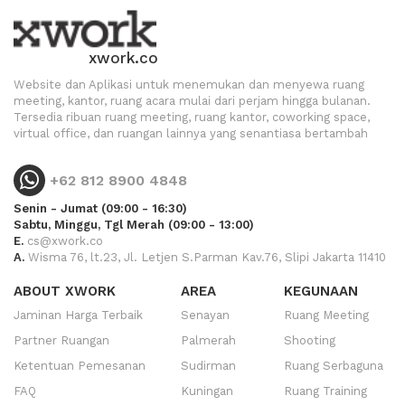
xwork.co
Website dan Aplikasi untuk menemukan dan menyewa ruang
meeting, kantor, ruang acara mulai dari perjam hingga bulanan.
Tersedia ribuan ruang meeting, ruang kantor, coworking space,
virtual office, dan ruangan lainnya yang senantiasa bertambah
+62 812 8900 4848
Senin - Jumat (09:00 - 16:30)
Sabtu, Minggu, Tgl Merah (09:00 - 13:00)
E.
cs@xwork.co
A.
Wisma 76, lt.23, Jl. Letjen S.Parman Kav.76, Slipi Jakarta 11410
ABOUT XWORK
AREA
KEGUNAAN
Jaminan Harga Terbaik
Senayan
Ruang Meeting
Partner Ruangan
Palmerah
Shooting
Ketentuan Pemesanan
Sudirman
Ruang Serbaguna
FAQ
Kuningan
Ruang Training