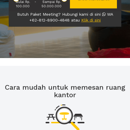
Mulai Rp.
-
Sampai Rp.
100.000
50.000.000
Butuh Paket Meeting? Hubungi kami di sini
WA
+62-812-8900-4848 atau
Klik di sini
Cara mudah untuk memesan ruang
kantor