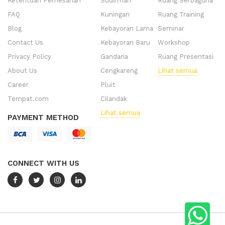
Ketentuan Pemesanan
Sudirman
Ruang Serbaguna
FAQ
Kuningan
Ruang Training
Blog
Kebayoran Lama
Seminar
Contact Us
Kebayoran Baru
Workshop
Privacy Policy
Gandaria
Ruang Presentasi
About Us
Cengkareng
Lihat semua
Career
Pluit
Tempat.com
Cilandak
Lihat semua
PAYMENT METHOD
CONNECT WITH US