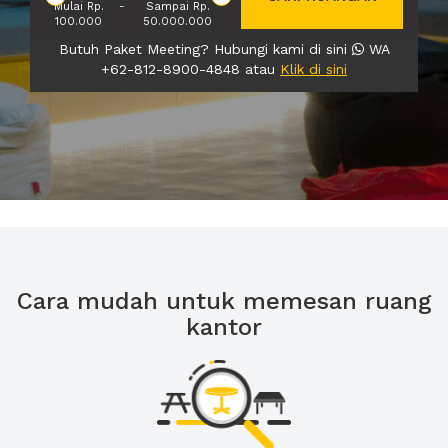
Mulai Rp.
-
Sampai Rp.
100.000
50.000.000
Butuh Paket Meeting? Hubungi kami di sini
WA
+62-812-8900-4848 atau
Klik di sini
Cara mudah untuk memesan ruang
kantor