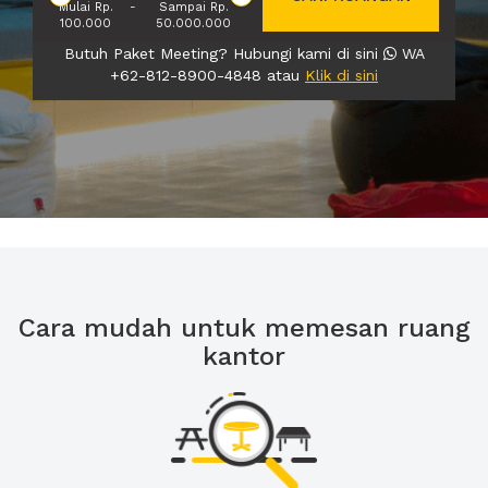
Mulai Rp.
-
Sampai Rp.
100.000
50.000.000
Butuh Paket Meeting? Hubungi kami di sini
WA
+62-812-8900-4848 atau
Klik di sini
Cara mudah untuk memesan ruang
kantor