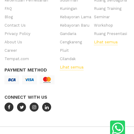
Ketentuan Pemesanan
Sudirman
Ruang Serbaguna
FAQ
Kuningan
Ruang Training
Blog
Kebayoran Lama
Seminar
Contact Us
Kebayoran Baru
Workshop
Privacy Policy
Gandaria
Ruang Presentasi
About Us
Cengkareng
Lihat semua
Career
Pluit
Tempat.com
Cilandak
Lihat semua
PAYMENT METHOD
CONNECT WITH US