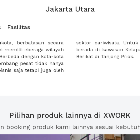
Jakarta Utara
s
Fasilitas
ukota, berbatasan secara
tri dan bisnis itu sendiri
ni memilii eberaga wilayah
ta terdapat juga Kawasan
 Berbeda dengan kota-kota
Berikat di Tanjong Priok.
bkembang pesat tidak hanya
snis saja tetapi juga oleh
Pilihan produk lainnya di XWORK
an booking produk kami lainnya sesuai kebutu