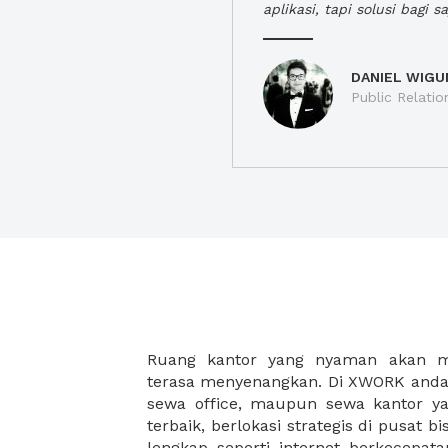
aplikasi, tapi solusi bagi sa
DANIEL WIGU
Public Relatio
Ruang kantor yang nyaman akan 
legalitas usaha baru Anda, seperti sur
terasa menyenangkan. Di XWORK anda 
Perusahaan, Surat Izin Usaha Per
sewa office, maupun sewa kantor yan
pendirian PT maupun akte pendiri
terbaik, berlokasi strategis di pusat bis
Sewa ruang kantor XWORK juga m
lengkap seperti internet berkecepata
kantor Anda, karena anda dapat memi