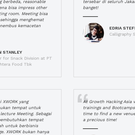
ng berbeda, reasonable
tersebar di seluruh Jaka
rena bisa impress other
banget!
ting room. Meeting bisa
a, sehingga menghemat
enembus kemacetan
EDRIA STEF
Calligraphy S
N STANLEY
 for Snack Division at PT
jahtera Food Tbk
si XWORK yang
At Growth Hacking Asia w
ukan tempat untuk
trainings and Bootcamps
lecture Meeting. Sebagai
time to find a new venu
 membutuhkan tempat
a precious time!
h untuk berbisnis
ge. XWORK bukan hanya