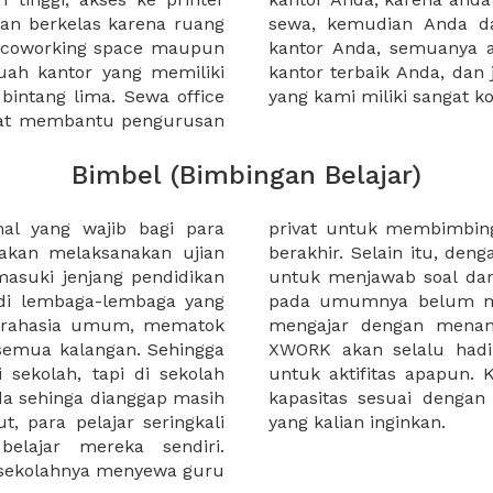
an berkelas karena ruang
 atau mengunjungi calon
a coworking space maupun
 lebih mudah untuk sewa
uah kantor yang memiliki
kantor murah karena harga
 bintang lima. Sewa office
yang kami miliki sangat ko
pat membantu pengurusan
Bimbel (Bimbingan Belajar)
hal yang wajib bagi para
ajar setelah jam sekolah
 akan melaksanakan ujian
tor, pelajar dapat dibantu
masuki jenjang pendidikan
kolah. Namun guru privat
l di lembaga-lembaga yang
ng khusus untuk mereka
i rahasia umum, mematok
jar yang cukup banyak.
 semua kalangan. Sehingga
olusi kebutuhan ruangan
 sekolah, tapi di sekolah
t memilih ruangan dengan
ada sehinga dianggap masih
lompok belajar dan waktu
t, para pelajar seringkali
yang kalian inginkan.
belajar mereka sendiri.
sekolahnya menyewa guru