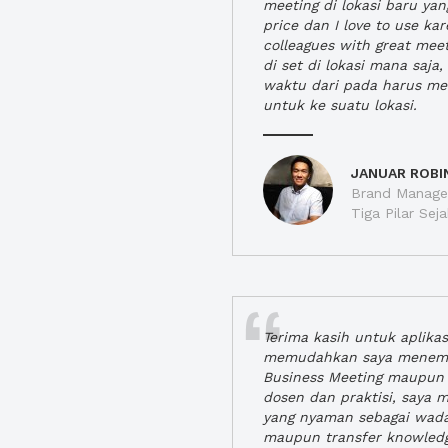
meeting di lokasi baru ya
price dan I love to use ka
colleagues with great mee
di set di lokasi mana saj
waktu dari pada harus m
untuk ke suatu lokasi.
JANUAR ROBI
Brand Manager
Tiga Pilar Se
Terima kasih untuk aplika
memudahkan saya menem
Business Meeting maupun 
dosen dan praktisi, saya
yang nyaman sebagai wada
maupun transfer knowled