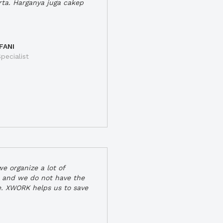
rta. Harganya juga cakep
FANI
pecialist
e organize a lot of
 and we do not have the
e. XWORK helps us to save