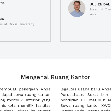
ya.
JULIEN DAL
Head of Com
Asia
NA
ns at Binus University
Mengenal Ruang Kantor
membuat pekerjaan Anda
at domisili, Tanda Domisili
dapat sewa ruang kantor,
dagangan, dan atau akte
g memiliki interior yang
an CV untuk usaha Anda.
nis kota, memiliki fasilitas
empermudah proses sewa
n tinggi, akses ke printer
lih kantor yang akan anda