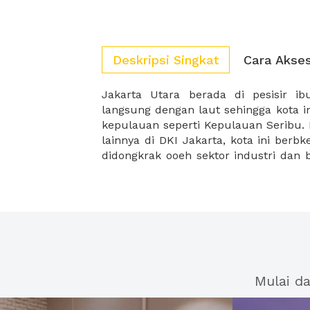
Deskripsi Singkat
Cara Akse
Jakarta Utara berada di pesisir ib
sektor pariwisata. Untuk pusat indus
langsung dengan laut sehingga kota i
berada di kawasan Kelapa Gading ser
kepulauan seperti Kepulauan Seribu.
lainnya di DKI Jakarta, kota ini ber
didongkrak ooeh sektor industri dan bi
Mulai d