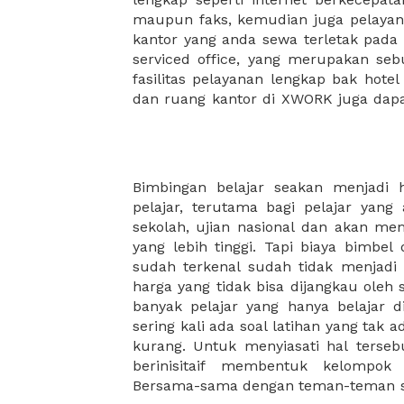
maupun faks, kemudian juga pelayan
sewa, kemudian Anda dapat survey
kantor yang anda sewa terletak pad
kantor Anda, semuanya akan dibuat
serviced office, yang merupakan seb
kantor terbaik Anda, dan juga sewa 
fasilitas pelayanan lengkap bak hotel
dan ruang kantor di XWORK juga da
Bimbingan belajar seakan menjadi 
privat untuk membimbing mereka bel
pelajar, terutama bagi pelajar yang
berakhir. Selain itu, dengan adanya tu
sekolah, ujian nasional dan akan me
untuk menjawab soal dari guru di se
yang lebih tinggi. Tapi biaya bimbe
pada umumnya belum memiliki rua
sudah terkenal sudah tidak menjad
mengajar dengan menanmpung pela
harga yang tidak bisa dijangkau oleh
XWORK akan selalu hadir menjadi s
banyak pelajar yang hanya belajar di
untuk aktifitas apapun. Kalian dapa
sering kali ada soal latihan yang tak 
kapasitas sesuai dengan jumlah ke
kurang. Untuk menyiasati hal tersebu
berinisitaif membentuk kelompok 
Bersama-sama dengan teman-teman 