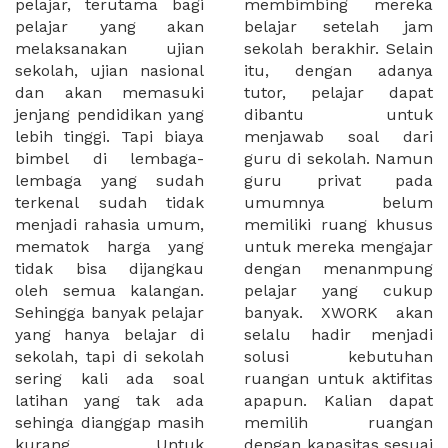
pelajar, terutama bagi
membimbing mereka
pelajar yang akan
belajar setelah jam
melaksanakan ujian
sekolah berakhir. Selain
sekolah, ujian nasional
itu, dengan adanya
dan akan memasuki
tutor, pelajar dapat
jenjang pendidikan yang
dibantu untuk
lebih tinggi. Tapi biaya
menjawab soal dari
bimbel di lembaga-
guru di sekolah. Namun
lembaga yang sudah
guru privat pada
terkenal sudah tidak
umumnya belum
menjadi rahasia umum,
memiliki ruang khusus
mematok harga yang
untuk mereka mengajar
tidak bisa dijangkau
dengan menanmpung
oleh semua kalangan.
pelajar yang cukup
Sehingga banyak pelajar
banyak. XWORK akan
yang hanya belajar di
selalu hadir menjadi
sekolah, tapi di sekolah
solusi kebutuhan
sering kali ada soal
ruangan untuk aktifitas
latihan yang tak ada
apapun. Kalian dapat
sehinga dianggap masih
memilih ruangan
kurang. Untuk
dengan kapasitas sesuai