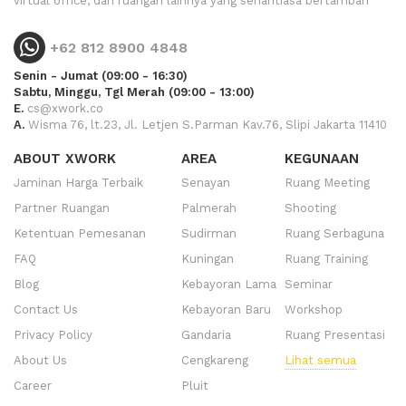
virtual office, dan ruangan lainnya yang senantiasa bertambah
+62 812 8900 4848
Senin - Jumat (09:00 - 16:30)
Sabtu, Minggu, Tgl Merah (09:00 - 13:00)
E.
cs@xwork.co
A.
Wisma 76, lt.23, Jl. Letjen S.Parman Kav.76, Slipi Jakarta 11410
ABOUT XWORK
AREA
KEGUNAAN
Jaminan Harga Terbaik
Senayan
Ruang Meeting
Partner Ruangan
Palmerah
Shooting
Ketentuan Pemesanan
Sudirman
Ruang Serbaguna
FAQ
Kuningan
Ruang Training
Blog
Kebayoran Lama
Seminar
Contact Us
Kebayoran Baru
Workshop
Privacy Policy
Gandaria
Ruang Presentasi
About Us
Cengkareng
Lihat semua
Career
Pluit