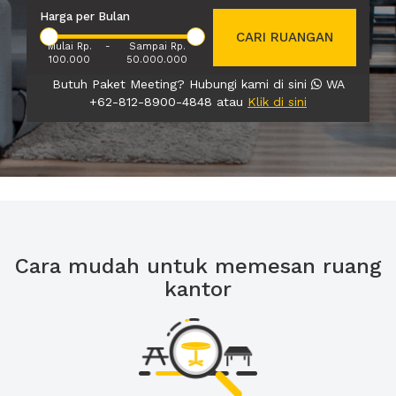
Harga per Bulan
CARI RUANGAN
Mulai Rp.
-
Sampai Rp.
100.000
50.000.000
Butuh Paket Meeting? Hubungi kami di sini
WA
+62-812-8900-4848 atau
Klik di sini
Cara mudah untuk memesan ruang
kantor