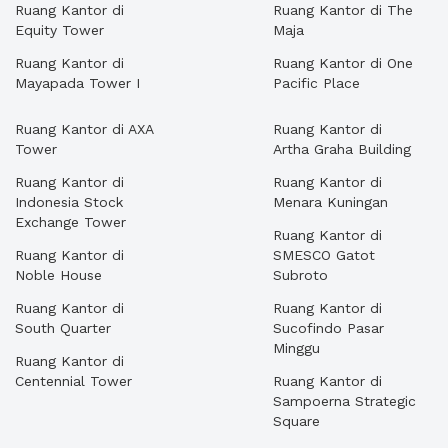
Ruang Kantor di
Ruang Kantor di The
Equity Tower
Maja
Ruang Kantor di
Ruang Kantor di One
Mayapada Tower I
Pacific Place
Ruang Kantor di AXA
Ruang Kantor di
Tower
Artha Graha Building
Ruang Kantor di
Ruang Kantor di
Indonesia Stock
Menara Kuningan
Exchange Tower
Ruang Kantor di
Ruang Kantor di
SMESCO Gatot
Noble House
Subroto
Ruang Kantor di
Ruang Kantor di
South Quarter
Sucofindo Pasar
Minggu
Ruang Kantor di
Centennial Tower
Ruang Kantor di
Sampoerna Strategic
Square