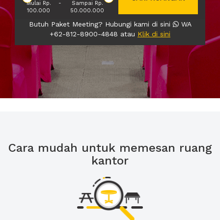
Mulai Rp.
-
Sampai Rp.
100.000
50.000.000
Butuh Paket Meeting? Hubungi kami di sini
WA
+62-812-8900-4848 atau
Klik di sini
Cara mudah untuk memesan ruang
kantor