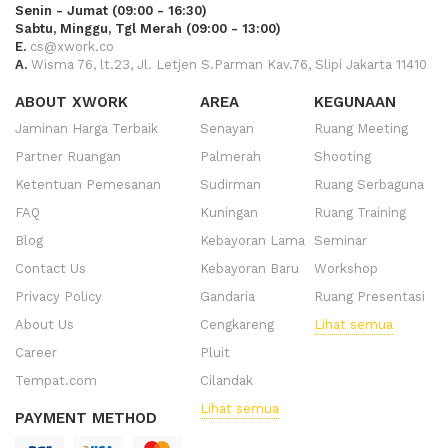
Senin - Jumat (09:00 - 16:30)
Sabtu, Minggu, Tgl Merah (09:00 - 13:00)
E.
cs@xwork.co
A.
Wisma 76, lt.23, Jl. Letjen S.Parman Kav.76, Slipi Jakarta 11410
ABOUT XWORK
AREA
KEGUNAAN
Jaminan Harga Terbaik
Senayan
Ruang Meeting
Partner Ruangan
Palmerah
Shooting
Ketentuan Pemesanan
Sudirman
Ruang Serbaguna
FAQ
Kuningan
Ruang Training
Blog
Kebayoran Lama
Seminar
Contact Us
Kebayoran Baru
Workshop
Privacy Policy
Gandaria
Ruang Presentasi
About Us
Cengkareng
Lihat semua
Career
Pluit
Tempat.com
Cilandak
Lihat semua
PAYMENT METHOD