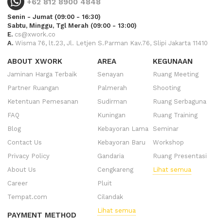
+62 812 8900 4848
Senin - Jumat (09:00 - 16:30)
Sabtu, Minggu, Tgl Merah (09:00 - 13:00)
E.
cs@xwork.co
A.
Wisma 76, lt.23, Jl. Letjen S.Parman Kav.76, Slipi Jakarta 11410
ABOUT XWORK
AREA
KEGUNAAN
Jaminan Harga Terbaik
Senayan
Ruang Meeting
Partner Ruangan
Palmerah
Shooting
Ketentuan Pemesanan
Sudirman
Ruang Serbaguna
FAQ
Kuningan
Ruang Training
Blog
Kebayoran Lama
Seminar
Contact Us
Kebayoran Baru
Workshop
Privacy Policy
Gandaria
Ruang Presentasi
About Us
Cengkareng
Lihat semua
Career
Pluit
Tempat.com
Cilandak
Lihat semua
PAYMENT METHOD