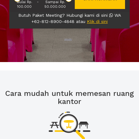
Mulai Rp.
-
Sampai Rp.
100.000
50.000.000
Butuh Paket Meeting? Hubungi kami di sini
WA
+62-812-8900-4848 atau
Klik di sini
Cara mudah untuk memesan ruang
kantor