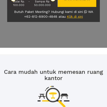
Mulai Rp.
-
Sampai Rp.
100.000
50.000.000
Butuh Paket Meeting? Hubungi kami di sini
WA
+62-812-8900-4848 atau
Klik di sini
Cara mudah untuk memesan ruang
kantor