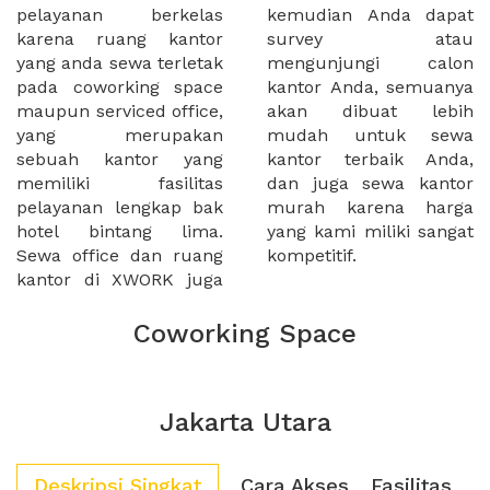
pelayanan berkelas
kemudian Anda dapat
karena ruang kantor
survey atau
yang anda sewa terletak
mengunjungi calon
pada coworking space
kantor Anda, semuanya
maupun serviced office,
akan dibuat lebih
yang merupakan
mudah untuk sewa
sebuah kantor yang
kantor terbaik Anda,
memiliki fasilitas
dan juga sewa kantor
pelayanan lengkap bak
murah karena harga
hotel bintang lima.
yang kami miliki sangat
Sewa office dan ruang
kompetitif.
kantor di XWORK juga
Coworking Space
Jakarta Utara
Deskripsi Singkat
Cara Akses
Fasilitas