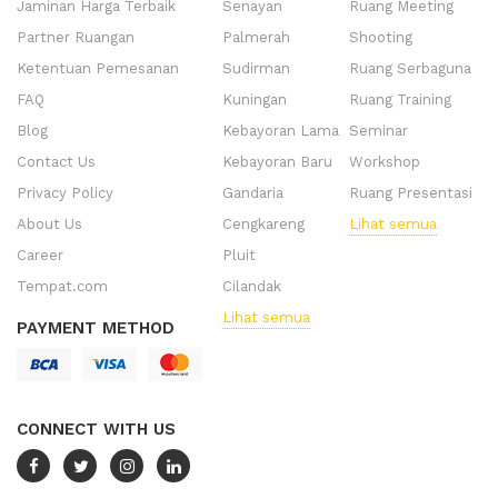
Jaminan Harga Terbaik
Senayan
Ruang Meeting
Partner Ruangan
Palmerah
Shooting
Ketentuan Pemesanan
Sudirman
Ruang Serbaguna
FAQ
Kuningan
Ruang Training
Blog
Kebayoran Lama
Seminar
Contact Us
Kebayoran Baru
Workshop
Privacy Policy
Gandaria
Ruang Presentasi
About Us
Cengkareng
Lihat semua
Career
Pluit
Tempat.com
Cilandak
Lihat semua
PAYMENT METHOD
CONNECT WITH US