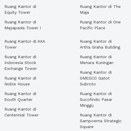
Ruang Kantor di
Ruang Kantor di The
Equity Tower
Maja
Ruang Kantor di
Ruang Kantor di One
Mayapada Tower I
Pacific Place
Ruang Kantor di AXA
Ruang Kantor di
Tower
Artha Graha Building
Ruang Kantor di
Ruang Kantor di
Indonesia Stock
Menara Kuningan
Exchange Tower
Ruang Kantor di
Ruang Kantor di
SMESCO Gatot
Noble House
Subroto
Ruang Kantor di
Ruang Kantor di
South Quarter
Sucofindo Pasar
Minggu
Ruang Kantor di
Centennial Tower
Ruang Kantor di
Sampoerna Strategic
Square