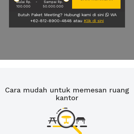
Mulai Rp.
-
Sampai Rp.
100.000
50.000.000
Butuh Paket Meeting? Hubungi kami di sini
WA
+62-812-8900-4848 atau
Klik di sini
Cara mudah untuk memesan ruang
kantor