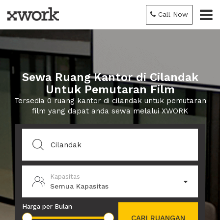
Call Now
Sewa Ruang Kantor di Cilandak
Untuk Pemutaran Film
Tersedia 0 ruang kantor di cilandak untuk pemutaran
film yang dapat anda sewa melalui XWORK
Kapasitas
Semua Kapasitas
Harga per Bulan
CARI RUANGAN