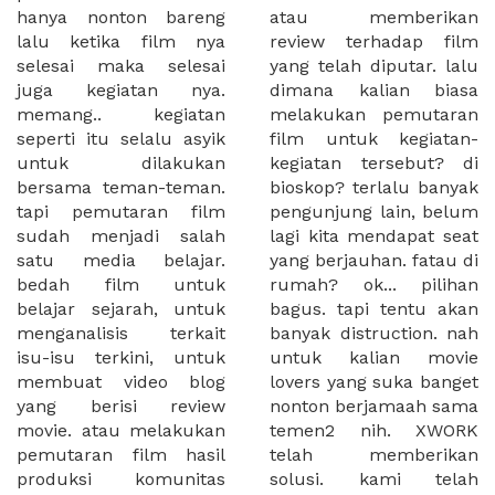
hanya nonton bareng
atau memberikan
lalu ketika film nya
review terhadap film
selesai maka selesai
yang telah diputar. lalu
juga kegiatan nya.
dimana kalian biasa
memang.. kegiatan
melakukan pemutaran
seperti itu selalu asyik
film untuk kegiatan-
untuk dilakukan
kegiatan tersebut? di
bersama teman-teman.
bioskop? terlalu banyak
tapi pemutaran film
pengunjung lain, belum
sudah menjadi salah
lagi kita mendapat seat
satu media belajar.
yang berjauhan. fatau di
bedah film untuk
rumah? ok... pilihan
belajar sejarah, untuk
bagus. tapi tentu akan
menganalisis terkait
banyak distruction. nah
isu-isu terkini, untuk
untuk kalian movie
membuat video blog
lovers yang suka banget
yang berisi review
nonton berjamaah sama
movie. atau melakukan
temen2 nih. XWORK
pemutaran film hasil
telah memberikan
produksi komunitas
solusi. kami telah