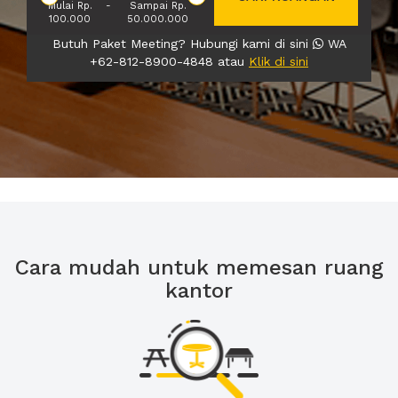
Mulai Rp.
-
Sampai Rp.
100.000
50.000.000
Butuh Paket Meeting? Hubungi kami di sini
WA
+62-812-8900-4848 atau
Klik di sini
Cara mudah untuk memesan ruang
kantor