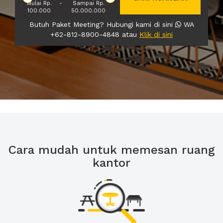
Mulai Rp.
-
Sampai Rp.
100.000
50.000.000
Butuh Paket Meeting? Hubungi kami di sini
WA
+62-812-8900-4848 atau
Klik di sini
Cara mudah untuk memesan ruang
kantor