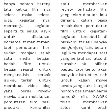
hanya nonton bareng
atau memberikan
lalu ketika film nya
review terhadap film
selesai maka selesai
yang telah diputar. lalu
juga kegiatan nya.
dimana kalian biasa
memang.. kegiatan
melakukan pemutaran
seperti itu selalu asyik
film untuk kegiatan-
untuk dilakukan
kegiatan tersebut? di
bersama teman-teman.
bioskop? terlalu banyak
tapi pemutaran film
pengunjung lain, belum
sudah menjadi salah
lagi kita mendapat seat
satu media belajar.
yang berjauhan. fatau di
bedah film untuk
rumah? ok... pilihan
belajar sejarah, untuk
bagus. tapi tentu akan
menganalisis terkait
banyak distruction. nah
isu-isu terkini, untuk
untuk kalian movie
membuat video blog
lovers yang suka banget
yang berisi review
nonton berjamaah sama
movie. atau melakukan
temen2 nih. XWORK
pemutaran film hasil
telah memberikan
produksi komunitas
solusi. kami telah