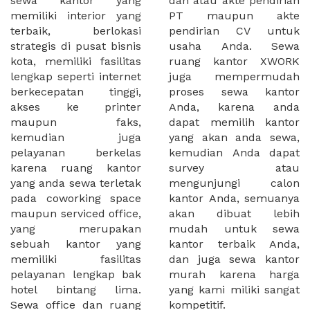
sewa kantor yang
dan atau akte pendirian
memiliki interior yang
PT maupun akte
terbaik, berlokasi
pendirian CV untuk
strategis di pusat bisnis
usaha Anda. Sewa
kota, memiliki fasilitas
ruang kantor XWORK
lengkap seperti internet
juga mempermudah
berkecepatan tinggi,
proses sewa kantor
akses ke printer
Anda, karena anda
maupun faks,
dapat memilih kantor
kemudian juga
yang akan anda sewa,
pelayanan berkelas
kemudian Anda dapat
karena ruang kantor
survey atau
yang anda sewa terletak
mengunjungi calon
pada coworking space
kantor Anda, semuanya
maupun serviced office,
akan dibuat lebih
yang merupakan
mudah untuk sewa
sebuah kantor yang
kantor terbaik Anda,
memiliki fasilitas
dan juga sewa kantor
pelayanan lengkap bak
murah karena harga
hotel bintang lima.
yang kami miliki sangat
Sewa office dan ruang
kompetitif.