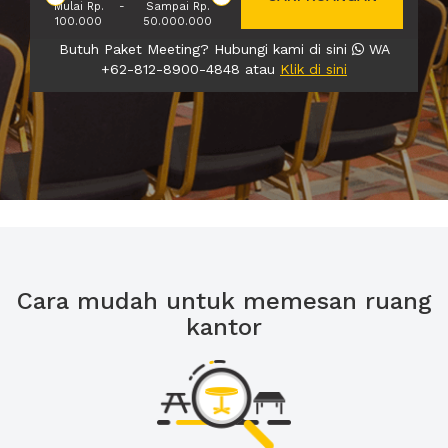
Mulai Rp.
-
Sampai Rp.
100.000
50.000.000
Butuh Paket Meeting? Hubungi kami di sini
WA
+62-812-8900-4848 atau
Klik di sini
Cara mudah untuk memesan ruang
kantor