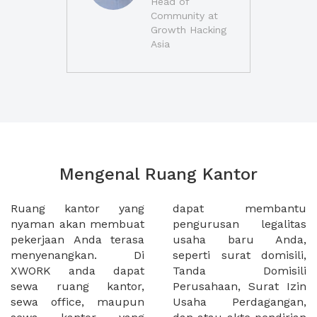
Head of
Community at
Growth Hacking
Asia
Mengenal Ruang Kantor
Ruang kantor yang
dapat membantu
nyaman akan membuat
pengurusan legalitas
pekerjaan Anda terasa
usaha baru Anda,
menyenangkan. Di
seperti surat domisili,
XWORK anda dapat
Tanda Domisili
sewa ruang kantor,
Perusahaan, Surat Izin
sewa office, maupun
Usaha Perdagangan,