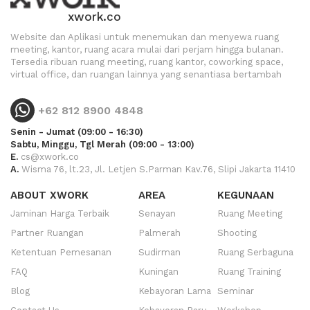
xwork.co
Website dan Aplikasi untuk menemukan dan menyewa ruang
meeting, kantor, ruang acara mulai dari perjam hingga bulanan.
Tersedia ribuan ruang meeting, ruang kantor, coworking space,
virtual office, dan ruangan lainnya yang senantiasa bertambah
+62 812 8900 4848
Senin - Jumat (09:00 - 16:30)
Sabtu, Minggu, Tgl Merah (09:00 - 13:00)
E.
cs@xwork.co
A.
Wisma 76, lt.23, Jl. Letjen S.Parman Kav.76, Slipi Jakarta 11410
ABOUT XWORK
AREA
KEGUNAAN
Jaminan Harga Terbaik
Senayan
Ruang Meeting
Partner Ruangan
Palmerah
Shooting
Ketentuan Pemesanan
Sudirman
Ruang Serbaguna
FAQ
Kuningan
Ruang Training
Blog
Kebayoran Lama
Seminar