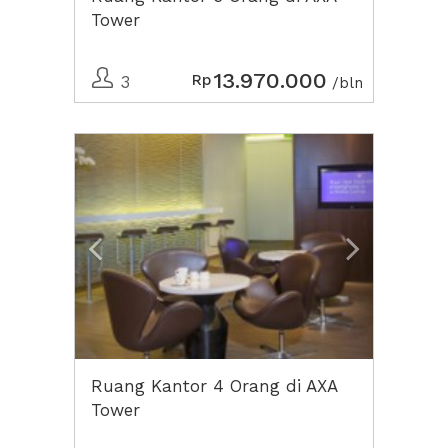
Tower
13.970.000
Rp
3
/bln
Previous
Next2
Ruang Kantor 4 Orang di AXA
Tower