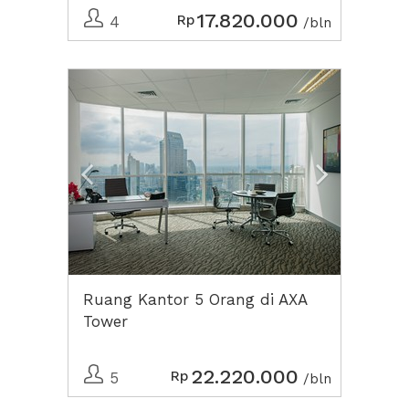
17.820.000
Rp
4
/bln
Previous
Next2
Ruang Kantor 5 Orang di AXA
Tower
22.220.000
Rp
5
/bln