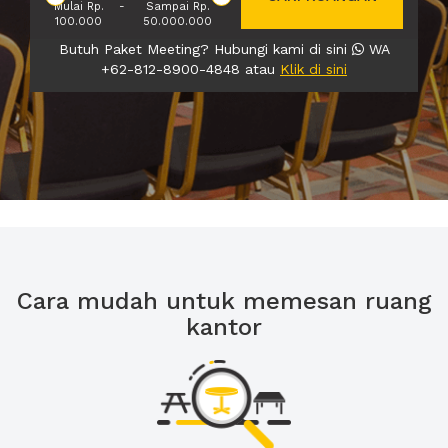
Mulai Rp.
-
Sampai Rp.
100.000
50.000.000
Butuh Paket Meeting? Hubungi kami di sini
WA
+62-812-8900-4848 atau
Klik di sini
Cara mudah untuk memesan ruang
kantor