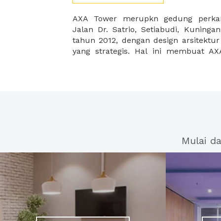
AXA Tower merupkn gedung perkantoran yang ber
perkantoran yang paling diminati oleh para pelaku
Jalan Dr. Satrio, Setiabudi, Kuninga
tahun 2012, dengan design arsitektur
yang strategis. Hal ini membuat A
Mulai d