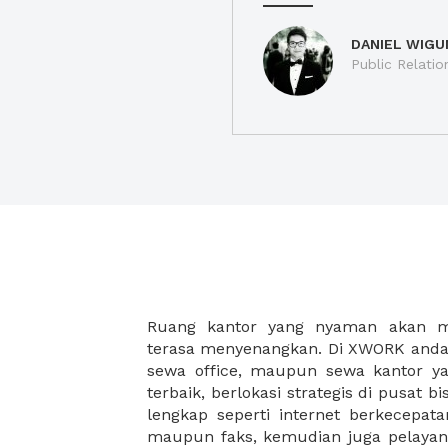
DANIEL WIGU
Public Relatio
Ruang kantor yang nyaman akan 
legalitas usaha baru Anda, seperti sur
terasa menyenangkan. Di XWORK anda 
Perusahaan, Surat Izin Usaha Per
sewa office, maupun sewa kantor yan
pendirian PT maupun akte pendiri
terbaik, berlokasi strategis di pusat bis
Sewa ruang kantor XWORK juga m
lengkap seperti internet berkecepata
kantor Anda, karena anda dapat memi
maupun faks, kemudian juga pelayan
sewa, kemudian Anda dapat survey