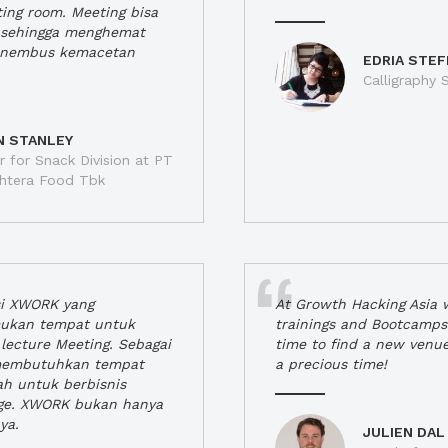
ting room. Meeting bisa
a, sehingga menghemat
enembus kemacetan
EDRIA STEF
Calligraphy S
N STANLEY
 for Snack Division at PT
jahtera Food Tbk
si XWORK yang
At Growth Hacking Asia w
ukan tempat untuk
trainings and Bootcamps
lecture Meeting. Sebagai
time to find a new venu
 membutuhkan tempat
a precious time!
h untuk berbisnis
ge. XWORK bukan hanya
ya.
JULIEN DAL