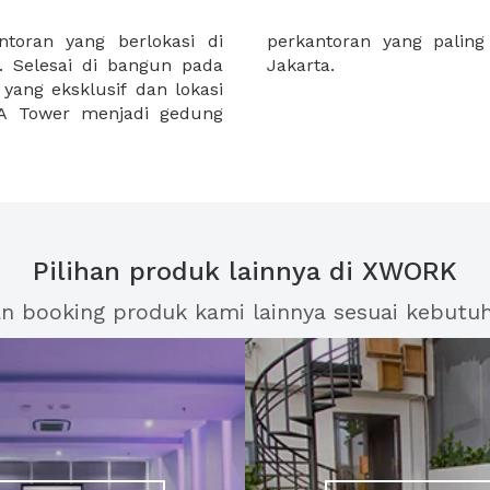
lokasi di
 bisnis di
n. Selesai di bangun pada
Jakarta.
 yang eksklusif dan lokasi
XA Tower menjadi gedung
Pilihan produk lainnya di XWORK
an booking produk kami lainnya sesuai kebutu