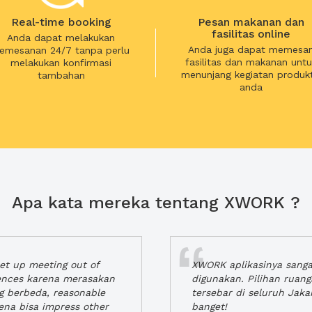
Real-time booking
Pesan makanan dan
fasilitas online
Anda dapat melakukan
Anda juga dapat memesa
emesanan 24/7 tanpa perlu
fasilitas dan makanan untu
melakukan konfirmasi
menunjang kegiatan produkt
tambahan
anda
Apa kata mereka tentang XWORK ?
t up meeting out of
XWORK aplikasinya sang
iences karena merasakan
digunakan. Pilihan ruan
ng berbeda, reasonable
tersebar di seluruh Jaka
rena bisa impress other
banget!