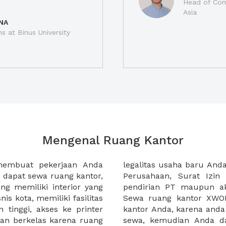
Head of Com
Asia
NA
ns at Binus University
Mengenal Ruang Kantor
membuat pekerjaan Anda
at domisili, Tanda Domisili
dapat sewa ruang kantor,
dagangan, dan atau akte
g memiliki interior yang
an CV untuk usaha Anda.
nis kota, memiliki fasilitas
empermudah proses sewa
n tinggi, akses ke printer
lih kantor yang akan anda
an berkelas karena ruang
 atau mengunjungi calon