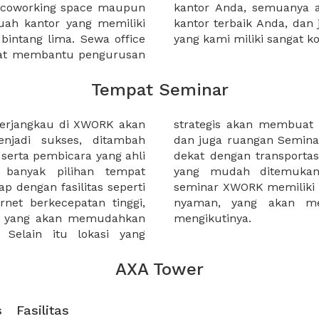
a coworking space maupun
 lebih mudah untuk sewa
uah kantor yang memiliki
kantor murah karena harga
 bintang lima. Sewa office
yang kami miliki sangat ko
pat membantu pengurusan
Tempat Seminar
terjangkau di XWORK akan
a diminati orang banyak,
jadi sukses, ditambah
miliki akses yang mudah,
serta pembicara yang ahli
n raya maupun titik-titik
 banyak pilihan tempat
ah dijangkau. Ruangan
p dengan fasilitas seperti
a desain yang menarik dan
ernet berkecepatan tinggi,
erta seminar semangat
n yang akan memudahkan
mengikutinya.
Selain itu lokasi yang
AXA Tower
s
Fasilitas