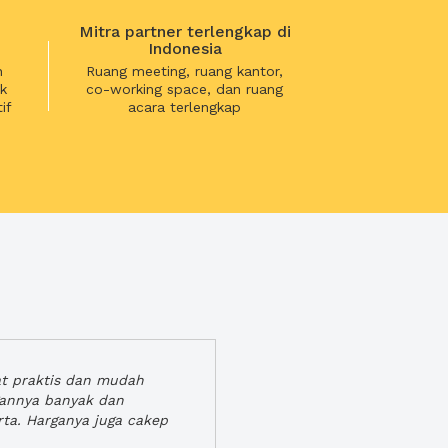
Mitra partner terlengkap di
Indonesia
n
Ruang meeting, ruang kantor,
k
co-working space, dan ruang
if
acara terlengkap
at praktis dan mudah
gannya banyak dan
rta. Harganya juga cakep