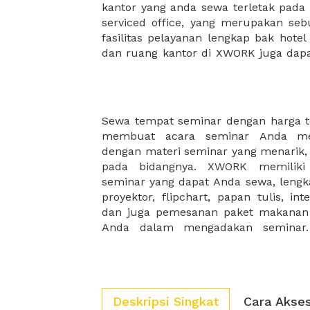
kantor yang anda sewa terletak pad
kantor Anda, semuanya akan dibuat
serviced office, yang merupakan seb
kantor terbaik Anda, dan juga sewa 
fasilitas pelayanan lengkap bak hotel
dan ruang kantor di XWORK juga da
Sewa tempat seminar dengan harga 
strategis akan membuat Seminar and
membuat acara seminar Anda men
dan juga ruangan Seminar XWORK me
dengan materi seminar yang menarik, 
dekat dengan transportasi umum, jala
pada bidangnya. XWORK memiliki
yang mudah ditemukan serta mud
seminar yang dapat Anda sewa, lengka
seminar XWORK memiliki interior sert
proyektor, flipchart, papan tulis, int
nyaman, yang akan membuat pes
dan juga pemesanan paket makana
Anda dalam mengadakan seminar. 
Deskripsi Singkat
Cara Akse