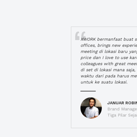
XWORK bermanfaat buat se
offices, brings new exper
meeting di lokasi baru ya
price dan I love to use ka
colleagues with great mee
di set di lokasi mana saj
waktu dari pada harus m
untuk ke suatu lokasi.
JANUAR ROBI
Brand Manager
Tiga Pilar Se