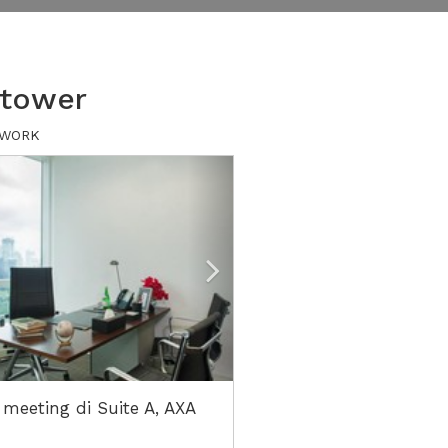
 tower
 XWORK
ious
Next2
 meeting di Suite A, AXA