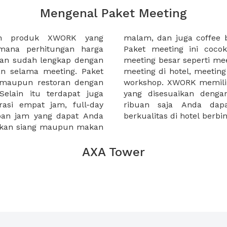
Mengenal Paket Meeting
ah produk XWORK yang
-sela acara meeting Anda.
imana perhitungan harga
da yang ingin menggelar
ian sudah lengkap dengan
tahun, meeting awal tahun,
an selama meeting. Paket
, atau seminar harian atau
, maupun restoran dengan
ket meeting yang lengkap
elain itu terdapat juga
nda, mulai dibawah 100
rasi empat jam, full-day
ti paket meeting yang
apan jam yang dapat Anda
berkualitas di hotel berb
makan siang maupun makan
AXA Tower