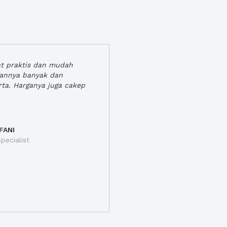
at praktis dan mudah
gannya banyak dan
rta. Harganya juga cakep
FANI
pecialist