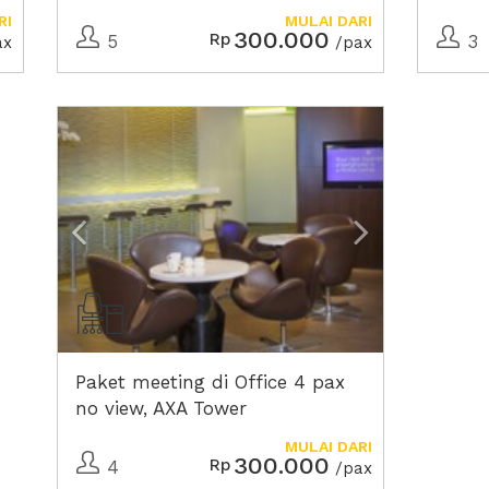
RI
MULAI DARI
300.000
Rp
5
3
ax
/pax
Previous
Next2
Paket meeting di Office 4 pax
no view, AXA Tower
MULAI DARI
300.000
Rp
4
/pax