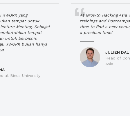
si XWORK yang
At Growth Hacking Asia w
ukan tempat untuk
trainings and Bootcamps
lecture Meeting. Sebagai
time to find a new venu
 membutuhkan tempat
a precious time!
h untuk berbisnis
ge. XWORK bukan hanya
ya.
JULIEN DAL
Head of Com
Asia
NA
ns at Binus University