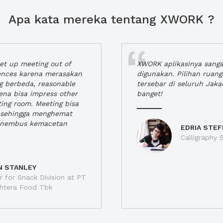
Apa kata mereka tentang XWORK ?
t up meeting out of
XWORK aplikasinya sang
iences karena merasakan
digunakan. Pilihan ruan
ng berbeda, reasonable
tersebar di seluruh Jaka
rena bisa impress other
banget!
ting room. Meeting bisa
a, sehingga menghemat
enembus kemacetan
EDRIA STEF
Calligraphy S
N STANLEY
 for Snack Division at PT
jahtera Food Tbk