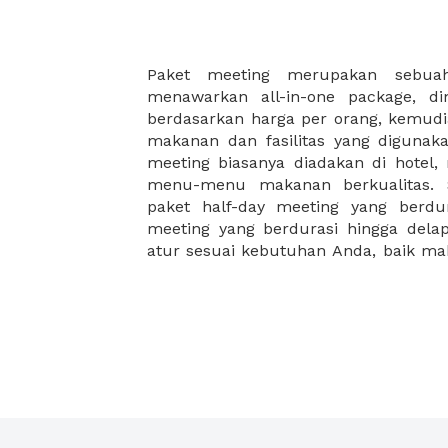
Paket meeting merupakan sebu
malam, dan juga coffee break disela
menawarkan all-in-one package, d
Paket meeting ini cocok untuk An
berdasarkan harga per orang, kemud
meeting besar seperti meeting akhir 
makanan dan fasilitas yang digunak
meeting di hotel, meeting di restoran
meeting biasanya diadakan di hotel
workshop. XWORK memiliki pilihan pa
menu-menu makanan berkualitas. S
yang disesuaikan dengan budget A
paket half-day meeting yang berdu
ribuan saja Anda dapat menikma
meeting yang berdurasi hingga del
atur sesuai kebutuhan Anda, baik 