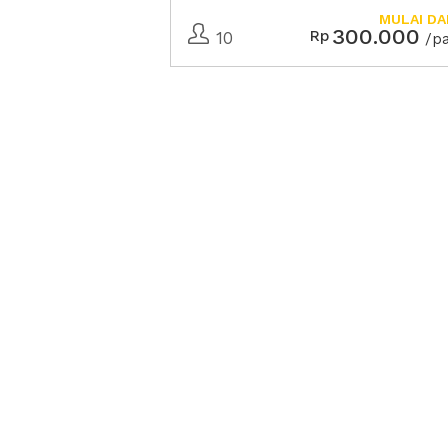
MULAI DA
300.000
Rp
10
/p