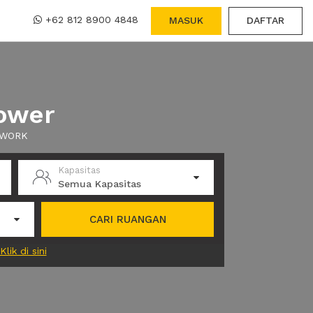
+62 812 8900 4848
MASUK
DAFTAR
Tower
 XWORK
Kapasitas
Semua Kapasitas
CARI RUANGAN
Klik di sini