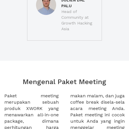
JULIEN DAL
PALU
Head of
Community at
Growth Hacking
Asia
Mengenal Paket Meeting
Paket meeting
makan malam, dan juga
merupakan sebuah
coffee break disela-sela
produk XWORK yang
acara meeting Anda.
menawarkan all-in-one
Paket meeting ini cocok
package, dimana
untuk Anda yang ingin
perhitungan harga
menggelar meeting