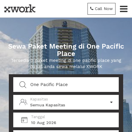
Call Now
Sewa Paket Meeting di One Pacific
Place
Tersedia 0 paket meeting di one pacific place yang
dapat anda sewa melalui XWORK
Kapasitas
Semua Kapasitas
Tanggal
10 Aug 2026