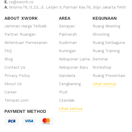
E.
cs@xwork.co
A.
Wisma 76, lt.23, Jl. Letjen S.Parman Kav.76, Slipi Jakarta 11410
ABOUT XWORK
AREA
KEGUNAAN
Jaminan Harga Terbaik
Senayan
Ruang Meeting
Partner Ruangan
Palmerah
Shooting
Ketentuan Pemesanan
Sudirman
Ruang Serbaguna
FAQ
Kuningan
Ruang Training
Blog
Kebayoran Lama
Seminar
Contact Us
Kebayoran Baru
Workshop
Privacy Policy
Gandaria
Ruang Presentasi
About Us
Cengkareng
Lihat semua
Career
Pluit
Tempat.com
Cilandak
Lihat semua
PAYMENT METHOD