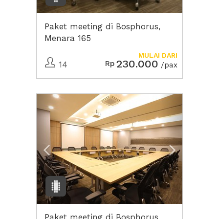
Paket meeting di Bosphorus,
Menara 165
MULAI DARI
230.000
Rp
14
/pax
Previous
Next2
Paket meeting di Bosphorus