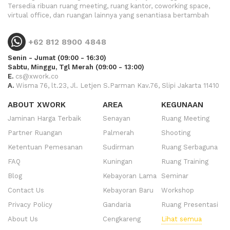
Tersedia ribuan ruang meeting, ruang kantor, coworking space,
virtual office, dan ruangan lainnya yang senantiasa bertambah
+62 812 8900 4848
Senin - Jumat (09:00 - 16:30)
Sabtu, Minggu, Tgl Merah (09:00 - 13:00)
E.
cs@xwork.co
A.
Wisma 76, lt.23, Jl. Letjen S.Parman Kav.76, Slipi Jakarta 11410
ABOUT XWORK
AREA
KEGUNAAN
Jaminan Harga Terbaik
Senayan
Ruang Meeting
Partner Ruangan
Palmerah
Shooting
Ketentuan Pemesanan
Sudirman
Ruang Serbaguna
FAQ
Kuningan
Ruang Training
Blog
Kebayoran Lama
Seminar
Contact Us
Kebayoran Baru
Workshop
Privacy Policy
Gandaria
Ruang Presentasi
About Us
Cengkareng
Lihat semua