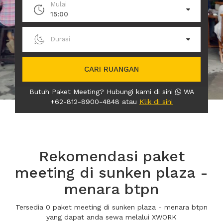
Mulai
15:00
Durasi
CARI RUANGAN
Butuh Paket Meeting? Hubungi kami di sini
WA
+62-812-8900-4848 atau
Klik di sini
Rekomendasi paket
meeting di sunken plaza -
menara btpn
Tersedia 0 paket meeting di sunken plaza - menara btpn
yang dapat anda sewa melalui XWORK