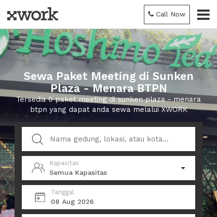
Call Now
Sewa Paket Meeting di Sunken
Plaza - Menara BTPN
Tersedia 0 paket meeting di sunken plaza - menara
btpn yang dapat anda sewa melalui XWORK
Kapasitas
Semua Kapasitas
Tanggal
08 Aug 2026