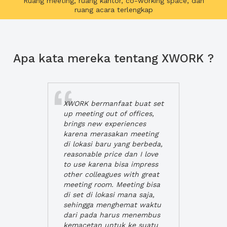
Ruang meeting, ruang kantor, co-working space, dan
ruang acara terlengkap
Apa kata mereka tentang XWORK ?
XWORK bermanfaat buat set
up meeting out of offices,
brings new experiences
karena merasakan meeting
di lokasi baru yang berbeda,
reasonable price dan I love
to use karena bisa impress
other colleagues with great
meeting room. Meeting bisa
di set di lokasi mana saja,
sehingga menghemat waktu
dari pada harus menembus
kemacetan untuk ke suatu