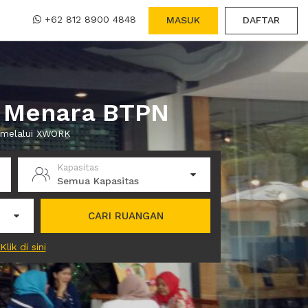
+62 812 8900 4848
MASUK
DAFTAR
- Menara BTPN
 melalui XWORK
Kapasitas
Semua Kapasitas
CARI RUANGAN
Klik di sini