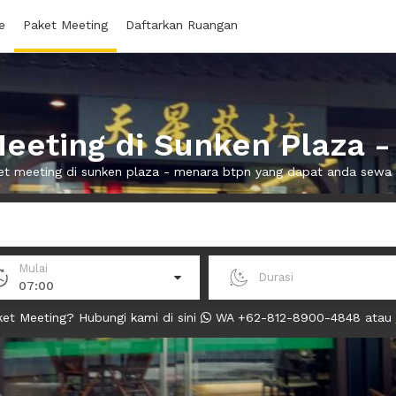
e
Paket Meeting
Daftarkan Ruangan
eeting di Sunken Plaza 
ket meeting di sunken plaza - menara btpn yang dapat anda sewa
Mulai
Durasi
07:00
et Meeting? Hubungi kami di sini
WA +62-812-8900-4848 atau