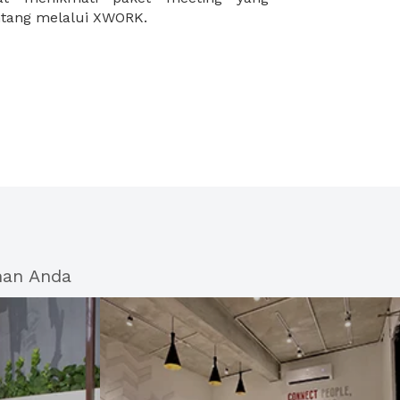
intang melalui XWORK.
han Anda