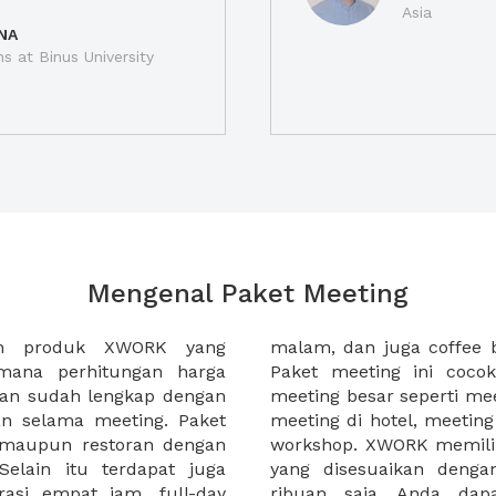
Asia
NA
ns at Binus University
Mengenal Paket Meeting
ah produk XWORK yang
-sela acara meeting Anda.
imana perhitungan harga
da yang ingin menggelar
ian sudah lengkap dengan
tahun, meeting awal tahun,
an selama meeting. Paket
, atau seminar harian atau
, maupun restoran dengan
ket meeting yang lengkap
elain itu terdapat juga
nda, mulai dibawah 100
rasi empat jam, full-day
ti paket meeting yang