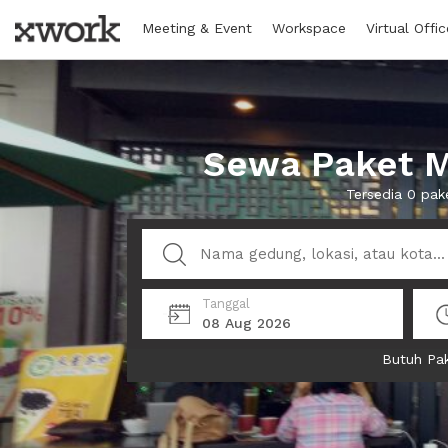
Meeting & Event
Workspace
Virtual Offic
Sewa Paket M
Tersedia 0 pa
Tanggal
08 Aug 2026
Butuh Pak