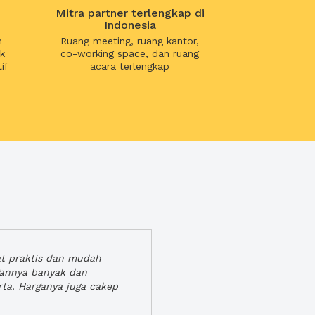
Mitra partner terlengkap di
Indonesia
n
Ruang meeting, ruang kantor,
k
co-working space, dan ruang
if
acara terlengkap
at praktis dan mudah
gannya banyak dan
rta. Harganya juga cakep