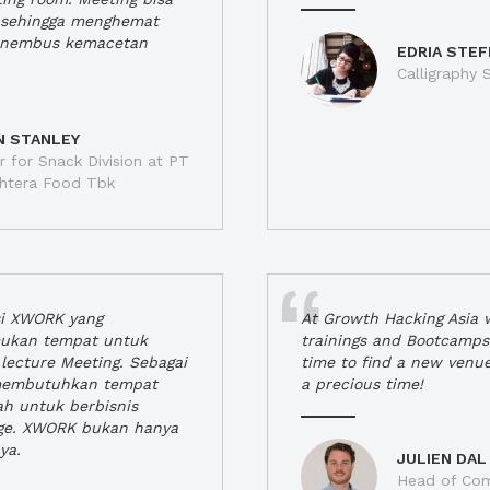
a, sehingga menghemat
enembus kemacetan
EDRIA STEF
Calligraphy S
N STANLEY
 for Snack Division at PT
jahtera Food Tbk
si XWORK yang
At Growth Hacking Asia w
ukan tempat untuk
trainings and Bootcamps
lecture Meeting. Sebagai
time to find a new venu
 membutuhkan tempat
a precious time!
h untuk berbisnis
ge. XWORK bukan hanya
ya.
JULIEN DAL
Head of Com