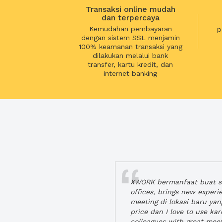
Transaksi online mudah
dan terpercaya
Kemudahan pembayaran
p
dengan sistem SSL menjamin
100% keamanan transaksi yang
dilakukan melalui bank
transfer, kartu kredit, dan
internet banking
XWORK bermanfaat buat se
offices, brings new exper
meeting di lokasi baru ya
price dan I love to use ka
colleagues with great mee