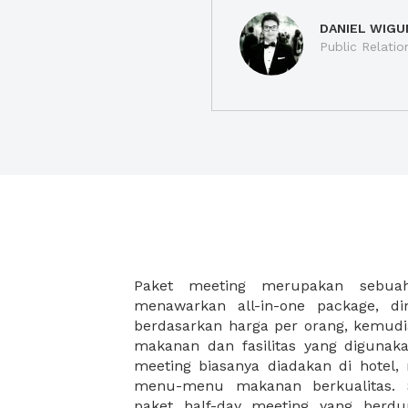
DANIEL WIGU
Public Relatio
Paket meeting merupakan sebu
malam, dan juga coffee break disela
menawarkan all-in-one package, d
Paket meeting ini cocok untuk An
berdasarkan harga per orang, kemud
meeting besar seperti meeting akhir 
makanan dan fasilitas yang digunak
meeting di hotel, meeting di restoran
meeting biasanya diadakan di hotel
workshop. XWORK memiliki pilihan pa
menu-menu makanan berkualitas. S
yang disesuaikan dengan budget A
paket half-day meeting yang berdu
ribuan saja Anda dapat menikma