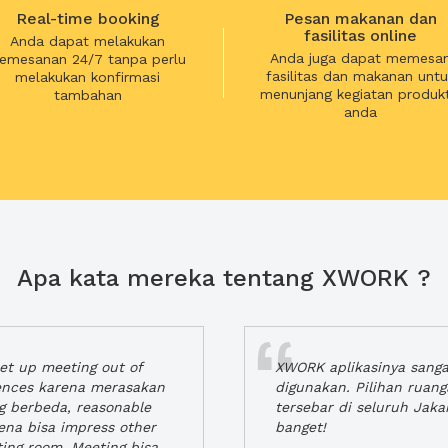
Real-time booking
Pesan makanan dan
fasilitas online
Anda dapat melakukan
Anda juga dapat memesa
emesanan 24/7 tanpa perlu
fasilitas dan makanan untu
melakukan konfirmasi
menunjang kegiatan produkt
tambahan
anda
Apa kata mereka tentang XWORK ?
t up meeting out of
XWORK aplikasinya sang
iences karena merasakan
digunakan. Pilihan ruan
ng berbeda, reasonable
tersebar di seluruh Jaka
rena bisa impress other
banget!
ting room. Meeting bisa