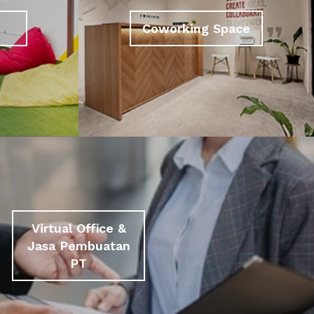
Coworking Space
Virtual Office &
Jasa Pembuatan
PT