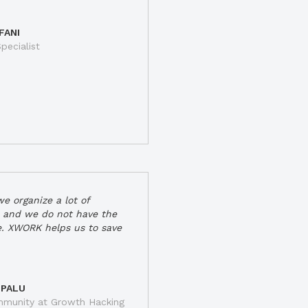
FANI
pecialist
e organize a lot of
 and we do not have the
e. XWORK helps us to save
 PALU
munity at Growth Hacking