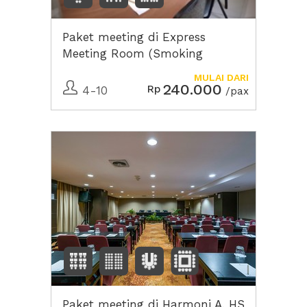
Paket meeting di Express
Meeting Room (Smoking
Room), DE Jaksa Jakarta
MULAI DARI
240.000
Rp
4-10
/pax
Paket meeting di Harmoni A, HS