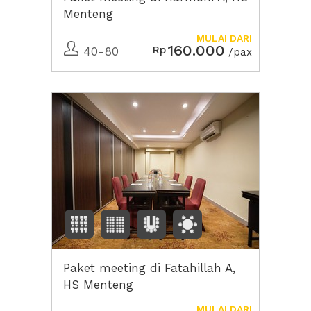
Menteng
MULAI DARI
160.000
Rp
40-80
/pax
Paket meeting di Fatahillah A,
HS Menteng
MULAI DARI