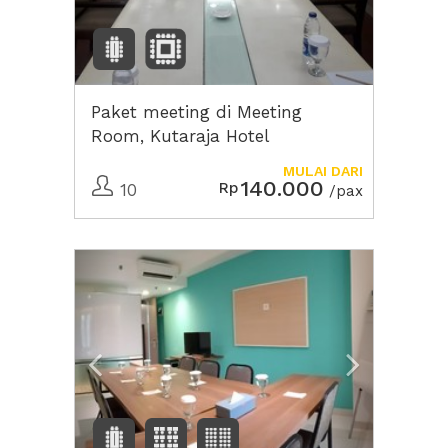
Paket meeting di Meeting
Room, Kutaraja Hotel
MULAI DARI
140.000
Rp
10
/pax
Previous
Next2