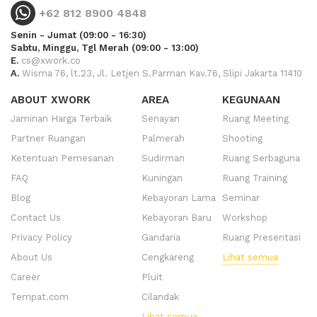
+62 812 8900 4848
Senin - Jumat (09:00 - 16:30)
Sabtu, Minggu, Tgl Merah (09:00 - 13:00)
E.
cs@xwork.co
A.
Wisma 76, lt.23, Jl. Letjen S.Parman Kav.76, Slipi Jakarta 11410
ABOUT XWORK
AREA
KEGUNAAN
Jaminan Harga Terbaik
Senayan
Ruang Meeting
Partner Ruangan
Palmerah
Shooting
Ketentuan Pemesanan
Sudirman
Ruang Serbaguna
FAQ
Kuningan
Ruang Training
Blog
Kebayoran Lama
Seminar
Contact Us
Kebayoran Baru
Workshop
Privacy Policy
Gandaria
Ruang Presentasi
About Us
Cengkareng
Lihat semua
Career
Pluit
Tempat.com
Cilandak
Lihat semua