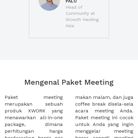
PALU
Head of
Community at
Growth Hacking
Asia
Mengenal Paket Meeting
Paket meeting
makan malam, dan juga
merupakan sebuah
coffee break disela-sela
produk XWORK yang
acara meeting Anda.
menawarkan all-in-one
Paket meeting ini cocok
package, dimana
untuk Anda yang ingin
perhitungan harga
menggelar meeting
berdasarkan harga per
besar seperti meeting