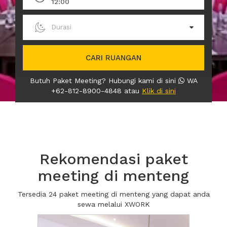
12:00
Durasi
CARI RUANGAN
Butuh Paket Meeting? Hubungi kami di sini
WA
+62-812-8900-4848 atau
Klik di sini
Rekomendasi paket
meeting di menteng
Tersedia 24 paket meeting di menteng yang dapat anda
sewa melalui XWORK