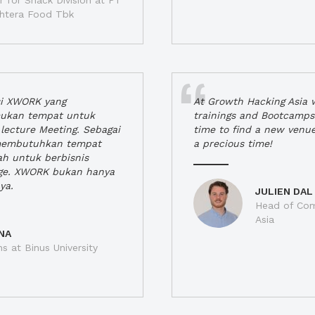
 for Snack Division at PT
jahtera Food Tbk
si XWORK yang
At Growth Hacking Asia w
ukan tempat untuk
trainings and Bootcamps
lecture Meeting. Sebagai
time to find a new venu
 membutuhkan tempat
a precious time!
h untuk berbisnis
ge. XWORK bukan hanya
ya.
JULIEN DAL
Head of Com
Asia
NA
ns at Binus University