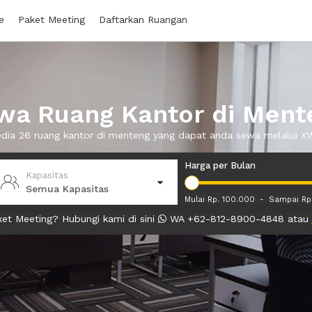
e
Paket Meeting
Daftarkan Ruangan
wa Ruang Kantor di Ment
edia 26 ruang kantor di menteng yang dapat anda sewa melalui 
Harga per Bulan
Kapasitas
Semua Kapasitas
Mulai Rp. 100.000
-
Sampai Rp
et Meeting? Hubungi kami di sini
WA +62-812-8900-4848 atau