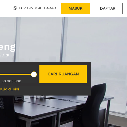
+62 812 8900 4848
MASUK
DAFTAR
eng
XWORK
CARI RUANGAN
. 50.000.000
Klik di sini