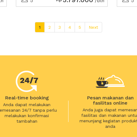
5
5
ln
/bln
1
2
3
4
5
Next
Real-time booking
Pesan makanan dan
fasilitas online
Anda dapat melakukan
Anda juga dapat memesa
emesanan 24/7 tanpa perlu
fasilitas dan makanan untu
melakukan konfirmasi
menunjang kegiatan produkt
tambahan
anda