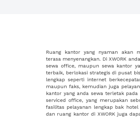
Ruang kantor yang nyaman akan 
legalitas usaha baru Anda, seperti sur
terasa menyenangkan. Di XWORK anda 
Perusahaan, Surat Izin Usaha Per
sewa office, maupun sewa kantor yan
pendirian PT maupun akte pendiri
terbaik, berlokasi strategis di pusat bis
Sewa ruang kantor XWORK juga m
lengkap seperti internet berkecepata
kantor Anda, karena anda dapat memi
maupun faks, kemudian juga pelayan
sewa, kemudian Anda dapat survey
kantor yang anda sewa terletak pad
kantor Anda, semuanya akan dibuat
serviced office, yang merupakan seb
kantor terbaik Anda, dan juga sewa 
fasilitas pelayanan lengkap bak hotel
dan ruang kantor di XWORK juga da