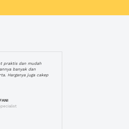
at praktis dan mudah
gannya banyak dan
rta. Harganya juga cakep
FANI
pecialist