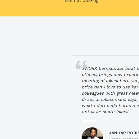
internet banking
XWORK bermanfaat buat se
offices, brings new exper
meeting di lokasi baru ya
price dan I love to use ka
colleagues with great mee
di set di lokasi mana saj
waktu dari pada harus m
untuk ke suatu lokasi.
JANUAR ROBI