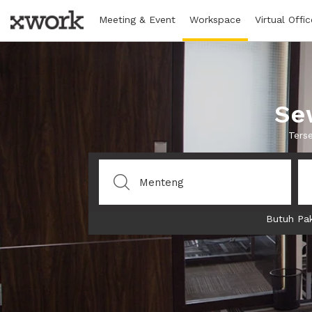
Meeting & Event
Workspace
Virtual Offic
Se
Ters
Butuh Pak