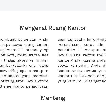
Mengenal Ruang Kantor
membuat pekerjaan Anda
at domisili, Tanda Domisili
dapat sewa ruang kantor,
dagangan, dan atau akte
g memiliki interior yang
an CV untuk usaha Anda.
nis kota, memiliki fasilitas
empermudah proses sewa
n tinggi, akses ke printer
lih kantor yang akan anda
an berkelas karena ruang
 atau mengunjungi calon
a coworking space maupun
 lebih mudah untuk sewa
uah kantor yang memiliki
kantor murah karena harga
 bintang lima. Sewa office
yang kami miliki sangat ko
pat membantu pengurusan
Menteng