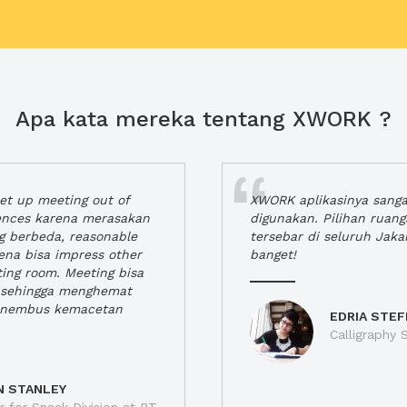
Apa kata mereka tentang XWORK ?
t up meeting out of
XWORK aplikasinya sang
iences karena merasakan
digunakan. Pilihan ruan
ng berbeda, reasonable
tersebar di seluruh Jaka
rena bisa impress other
banget!
ting room. Meeting bisa
a, sehingga menghemat
enembus kemacetan
EDRIA STEF
Calligraphy S
N STANLEY