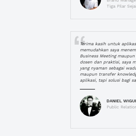
Brand Manager
Tiga Pilar Se
Terima kasih untuk aplika
memudahkan saya menem
Business Meeting maupun 
dosen dan praktisi, saya
yang nyaman sebagai wada
maupun transfer knowled
aplikasi, tapi solusi bagi sa
DANIEL WIGU
Public Relatio