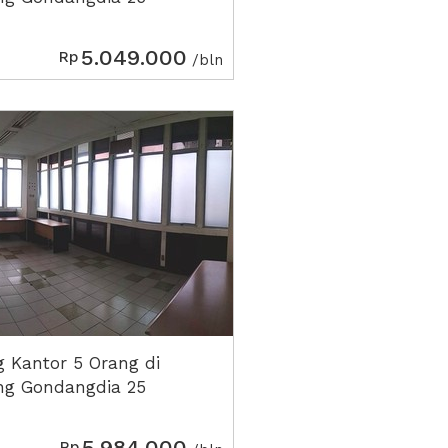
5.049.000
Rp
/bln
 Kantor 5 Orang di
g Gondangdia 25
5.984.000
Rp