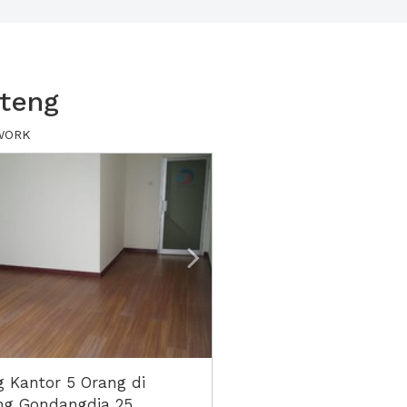
teng
XWORK
ious
Next2
 Kantor 5 Orang di
g Gondangdia 25