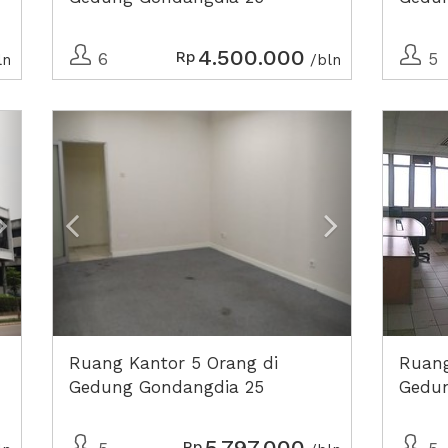
4.500.000
Rp
6
5
ln
/bln
Next2
Previous
Next2
Ruang Kantor 5 Orang di
Ruang
Gedung Gondangdia 25
Gedun
5.797.000
Rp