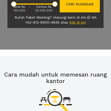
CARI RUANGAN
Mulai Rp.
-
Sampai Rp.
100.000
50.000.000
Butuh Paket Meeting? Hubungi kami di sini
WA
+62-812-8900-4848 atau
Klik di sini
Cara mudah untuk memesan ruang
kantor