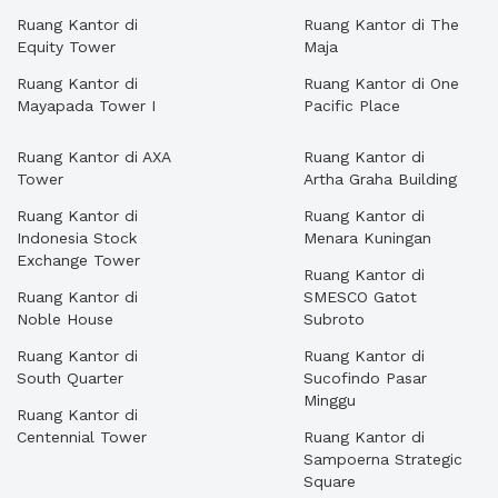
Ruang Kantor di
Ruang Kantor di The
Equity Tower
Maja
Ruang Kantor di
Ruang Kantor di One
Mayapada Tower I
Pacific Place
Ruang Kantor di AXA
Ruang Kantor di
Tower
Artha Graha Building
Ruang Kantor di
Ruang Kantor di
Indonesia Stock
Menara Kuningan
Exchange Tower
Ruang Kantor di
Ruang Kantor di
SMESCO Gatot
Noble House
Subroto
Ruang Kantor di
Ruang Kantor di
South Quarter
Sucofindo Pasar
Minggu
Ruang Kantor di
Centennial Tower
Ruang Kantor di
Sampoerna Strategic
Square