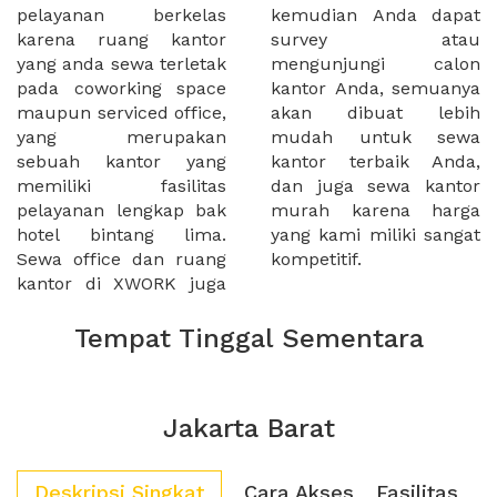
pelayanan berkelas
kemudian Anda dapat
karena ruang kantor
survey atau
yang anda sewa terletak
mengunjungi calon
pada coworking space
kantor Anda, semuanya
maupun serviced office,
akan dibuat lebih
yang merupakan
mudah untuk sewa
sebuah kantor yang
kantor terbaik Anda,
memiliki fasilitas
dan juga sewa kantor
pelayanan lengkap bak
murah karena harga
hotel bintang lima.
yang kami miliki sangat
Sewa office dan ruang
kompetitif.
kantor di XWORK juga
Tempat Tinggal Sementara
Jakarta Barat
Deskripsi Singkat
Cara Akses
Fasilitas