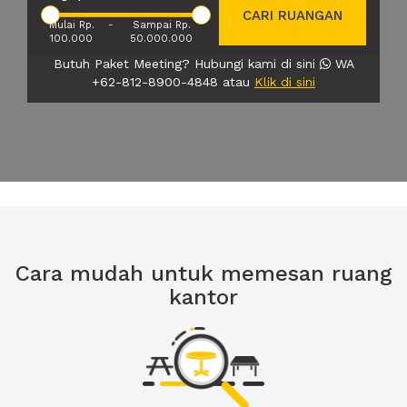
CARI RUANGAN
Mulai Rp.
-
Sampai Rp.
100.000
50.000.000
Butuh Paket Meeting? Hubungi kami di sini
WA
+62-812-8900-4848 atau
Klik di sini
Cara mudah untuk memesan ruang
kantor