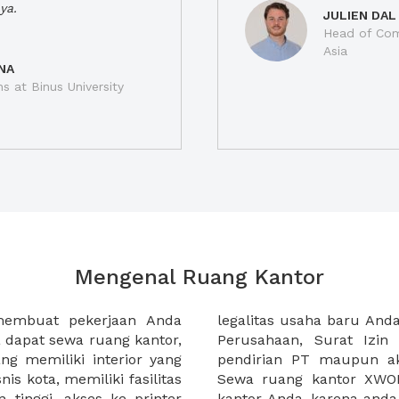
ya.
JULIEN DAL
Head of Com
Asia
NA
ns at Binus University
Mengenal Ruang Kantor
membuat pekerjaan Anda
at domisili, Tanda Domisili
dapat sewa ruang kantor,
dagangan, dan atau akte
g memiliki interior yang
an CV untuk usaha Anda.
nis kota, memiliki fasilitas
empermudah proses sewa
n tinggi, akses ke printer
lih kantor yang akan anda