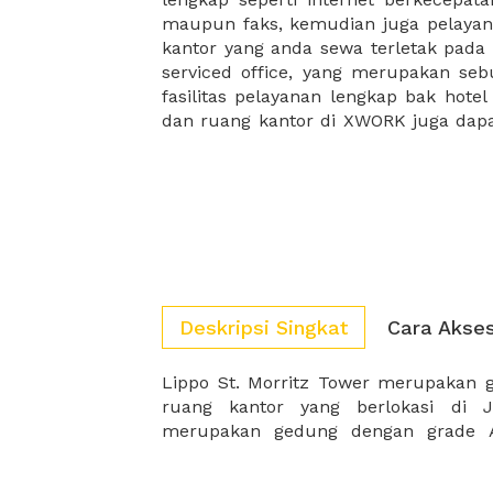
maupun faks, kemudian juga pelayan
sewa, kemudian Anda dapat survey
kantor yang anda sewa terletak pad
kantor Anda, semuanya akan dibuat
serviced office, yang merupakan seb
kantor terbaik Anda, dan juga sewa 
fasilitas pelayanan lengkap bak hotel
dan ruang kantor di XWORK juga da
Deskripsi Singkat
Cara Akse
Lippo St. Morritz Tower merupakan
denga Kantor Walikota Jakarta Barat
ruang kantor yang berlokasi di J
merupakan gedung dengan grade A