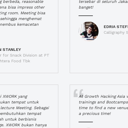
ng berbeda, reasonable
tersebar di seluruh Jaka
rena bisa impress other
banget!
ting room. Meeting bisa
a, sehingga menghemat
enembus kemacetan
EDRIA STEF
Calligraphy S
N STANLEY
 for Snack Division at PT
jahtera Food Tbk
si XWORK yang
At Growth Hacking Asia w
ukan tempat untuk
trainings and Bootcamps
lecture Meeting. Sebagai
time to find a new venu
 membutuhkan tempat
a precious time!
h untuk berbisnis
ge. XWORK bukan hanya