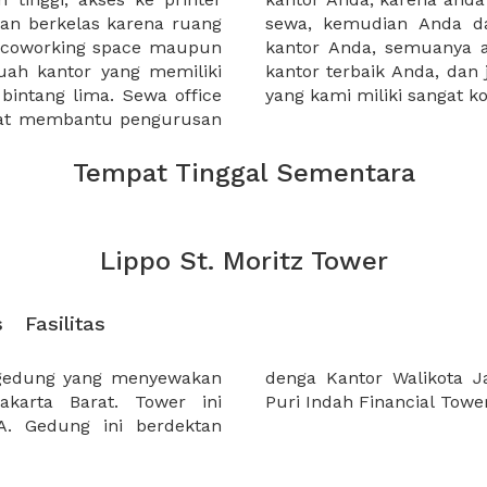
an berkelas karena ruang
 atau mengunjungi calon
a coworking space maupun
 lebih mudah untuk sewa
uah kantor yang memiliki
kantor murah karena harga
 bintang lima. Sewa office
yang kami miliki sangat ko
pat membantu pengurusan
Tempat Tinggal Sementara
Lippo St. Moritz Tower
s
Fasilitas
 gedung yang menyewakan
, Lippo shoping mall dan
akarta Barat. Tower ini
Puri Indah Financial Tower
. Gedung ini berdektan