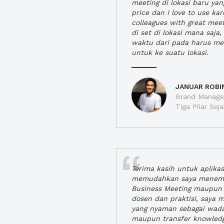
meeting di lokasi baru ya
price dan I love to use ka
colleagues with great mee
di set di lokasi mana saj
waktu dari pada harus m
untuk ke suatu lokasi.
JANUAR ROBI
Brand Manager
Tiga Pilar Se
Terima kasih untuk aplika
memudahkan saya menem
Business Meeting maupun 
dosen dan praktisi, saya
yang nyaman sebagai wada
maupun transfer knowled