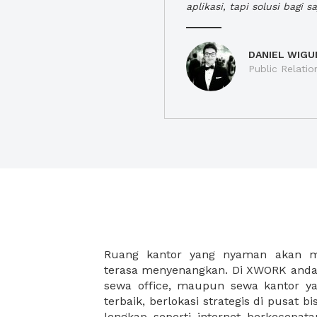
aplikasi, tapi solusi bagi sa
DANIEL WIGU
Public Relatio
Ruang kantor yang nyaman akan 
legalitas usaha baru Anda, seperti sur
terasa menyenangkan. Di XWORK anda 
Perusahaan, Surat Izin Usaha Per
sewa office, maupun sewa kantor yan
pendirian PT maupun akte pendiri
terbaik, berlokasi strategis di pusat bis
Sewa ruang kantor XWORK juga m
lengkap seperti internet berkecepata
kantor Anda, karena anda dapat memi