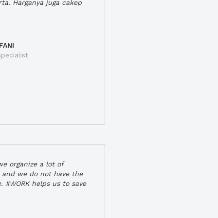
rta. Harganya juga cakep
FANI
pecialist
e organize a lot of
 and we do not have the
e. XWORK helps us to save