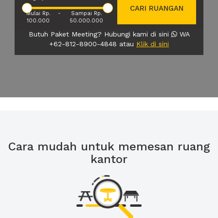
CARI RUANGAN
Mulai Rp.
-
Sampai Rp.
100.000
50.000.000
Butuh Paket Meeting? Hubungi kami di sini
WA
+62-812-8900-4848 atau
Klik di sini
Cara mudah untuk memesan ruang
kantor