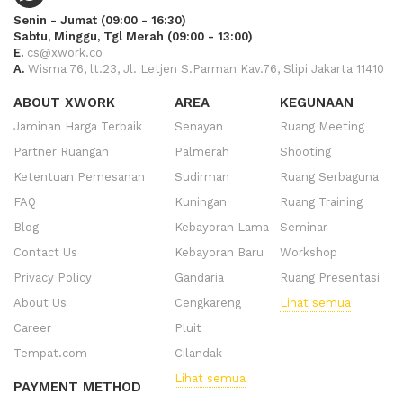
Senin - Jumat (09:00 - 16:30)
Sabtu, Minggu, Tgl Merah (09:00 - 13:00)
E.
cs@xwork.co
A.
Wisma 76, lt.23, Jl. Letjen S.Parman Kav.76, Slipi Jakarta 11410
ABOUT XWORK
AREA
KEGUNAAN
Jaminan Harga Terbaik
Senayan
Ruang Meeting
Partner Ruangan
Palmerah
Shooting
Ketentuan Pemesanan
Sudirman
Ruang Serbaguna
FAQ
Kuningan
Ruang Training
Blog
Kebayoran Lama
Seminar
Contact Us
Kebayoran Baru
Workshop
Privacy Policy
Gandaria
Ruang Presentasi
About Us
Cengkareng
Lihat semua
Career
Pluit
Tempat.com
Cilandak
Lihat semua
PAYMENT METHOD