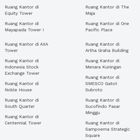
Ruang Kantor di
Ruang Kantor di The
Equity Tower
Maja
Ruang Kantor di
Ruang Kantor di One
Mayapada Tower I
Pacific Place
Ruang Kantor di AXA
Ruang Kantor di
Tower
Artha Graha Building
Ruang Kantor di
Ruang Kantor di
Indonesia Stock
Menara Kuningan
Exchange Tower
Ruang Kantor di
Ruang Kantor di
SMESCO Gatot
Noble House
Subroto
Ruang Kantor di
Ruang Kantor di
South Quarter
Sucofindo Pasar
Minggu
Ruang Kantor di
Centennial Tower
Ruang Kantor di
Sampoerna Strategic
Square