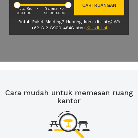
CARI RUANGAN
Mulai Rp.
-
Sampai Rp.
100.000
50.000.000
Butuh Paket Meeting? Hubungi kami di sini
WA
+62-812-8900-4848 atau
Klik di sini
Cara mudah untuk memesan ruang
kantor