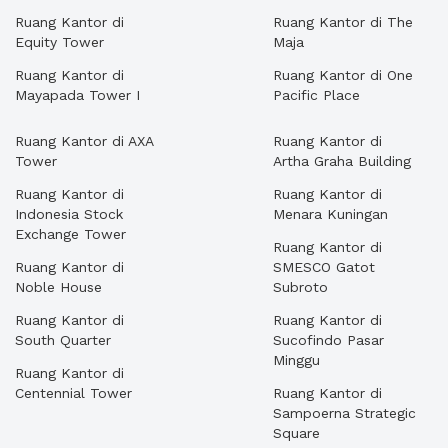
Ruang Kantor di
Ruang Kantor di The
Equity Tower
Maja
Ruang Kantor di
Ruang Kantor di One
Mayapada Tower I
Pacific Place
Ruang Kantor di AXA
Ruang Kantor di
Tower
Artha Graha Building
Ruang Kantor di
Ruang Kantor di
Indonesia Stock
Menara Kuningan
Exchange Tower
Ruang Kantor di
Ruang Kantor di
SMESCO Gatot
Noble House
Subroto
Ruang Kantor di
Ruang Kantor di
South Quarter
Sucofindo Pasar
Minggu
Ruang Kantor di
Centennial Tower
Ruang Kantor di
Sampoerna Strategic
Square