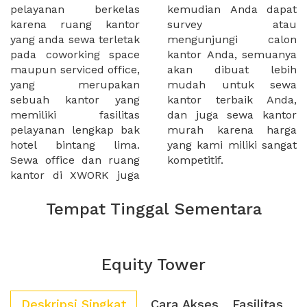
pelayanan berkelas
kemudian Anda dapat
karena ruang kantor
survey atau
yang anda sewa terletak
mengunjungi calon
pada coworking space
kantor Anda, semuanya
maupun serviced office,
akan dibuat lebih
yang merupakan
mudah untuk sewa
sebuah kantor yang
kantor terbaik Anda,
memiliki fasilitas
dan juga sewa kantor
pelayanan lengkap bak
murah karena harga
hotel bintang lima.
yang kami miliki sangat
Sewa office dan ruang
kompetitif.
kantor di XWORK juga
Tempat Tinggal Sementara
Equity Tower
Deskripsi Singkat
Cara Akses
Fasilitas