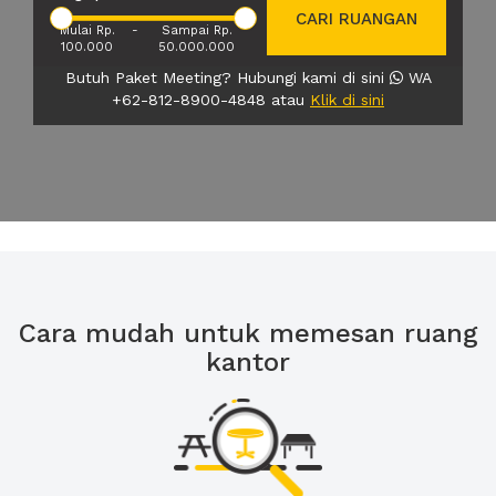
CARI RUANGAN
Mulai Rp.
-
Sampai Rp.
100.000
50.000.000
Butuh Paket Meeting? Hubungi kami di sini
WA
+62-812-8900-4848 atau
Klik di sini
Cara mudah untuk memesan ruang
kantor