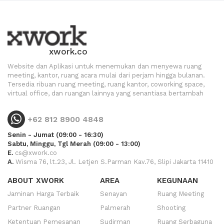
xwork.co
Website dan Aplikasi untuk menemukan dan menyewa ruang
meeting, kantor, ruang acara mulai dari perjam hingga bulanan.
Tersedia ribuan ruang meeting, ruang kantor, coworking space,
virtual office, dan ruangan lainnya yang senantiasa bertambah
+62 812 8900 4848
Senin - Jumat (09:00 - 16:30)
Sabtu, Minggu, Tgl Merah (09:00 - 13:00)
E.
cs@xwork.co
A.
Wisma 76, lt.23, Jl. Letjen S.Parman Kav.76, Slipi Jakarta 11410
ABOUT XWORK
AREA
KEGUNAAN
Jaminan Harga Terbaik
Senayan
Ruang Meeting
Partner Ruangan
Palmerah
Shooting
Ketentuan Pemesanan
Sudirman
Ruang Serbaguna