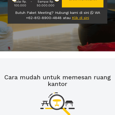
Mulai Rp.
-
Sampai Rp.
100.000
50.000.000
Butuh Paket Meeting? Hubungi kami di sini
WA
+62-812-8900-4848 atau
Klik di sini
Cara mudah untuk memesan ruang
kantor