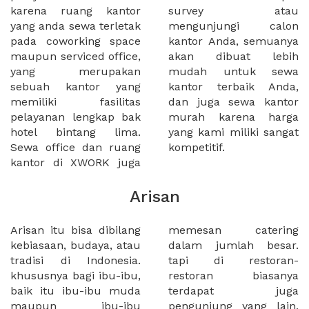
karena ruang kantor
survey atau
yang anda sewa terletak
mengunjungi calon
pada coworking space
kantor Anda, semuanya
maupun serviced office,
akan dibuat lebih
yang merupakan
mudah untuk sewa
sebuah kantor yang
kantor terbaik Anda,
memiliki fasilitas
dan juga sewa kantor
pelayanan lengkap bak
murah karena harga
hotel bintang lima.
yang kami miliki sangat
Sewa office dan ruang
kompetitif.
kantor di XWORK juga
Arisan
Arisan itu bisa dibilang
memesan catering
kebiasaan, budaya, atau
dalam jumlah besar.
tradisi di Indonesia.
tapi di restoran-
khususnya bagi ibu-ibu,
restoran biasanya
baik itu ibu-ibu muda
terdapat juga
maupun ibu-ibu
pengunjung yang lain,