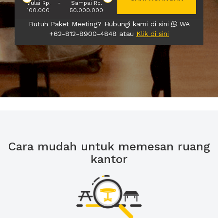
Mulai Rp.
-
Sampai Rp.
100.000
50.000.000
Butuh Paket Meeting? Hubungi kami di sini
WA
+62-812-8900-4848 atau
Klik di sini
Cara mudah untuk memesan ruang
kantor