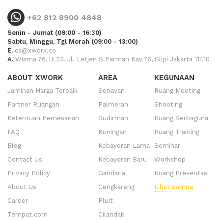
+62 812 8900 4848
Senin - Jumat (09:00 - 16:30)
Sabtu, Minggu, Tgl Merah (09:00 - 13:00)
E.
cs@xwork.co
A.
Wisma 76, lt.23, Jl. Letjen S.Parman Kav.76, Slipi Jakarta 11410
ABOUT XWORK
AREA
KEGUNAAN
Jaminan Harga Terbaik
Senayan
Ruang Meeting
Partner Ruangan
Palmerah
Shooting
Ketentuan Pemesanan
Sudirman
Ruang Serbaguna
FAQ
Kuningan
Ruang Training
Blog
Kebayoran Lama
Seminar
Contact Us
Kebayoran Baru
Workshop
Privacy Policy
Gandaria
Ruang Presentasi
About Us
Cengkareng
Lihat semua
Career
Pluit
Tempat.com
Cilandak