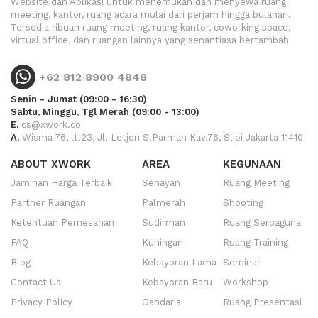
Website dan Aplikasi untuk menemukan dan menyewa ruang
meeting, kantor, ruang acara mulai dari perjam hingga bulanan.
Tersedia ribuan ruang meeting, ruang kantor, coworking space,
virtual office, dan ruangan lainnya yang senantiasa bertambah
+62 812 8900 4848
Senin - Jumat (09:00 - 16:30)
Sabtu, Minggu, Tgl Merah (09:00 - 13:00)
E.
cs@xwork.co
A.
Wisma 76, lt.23, Jl. Letjen S.Parman Kav.76, Slipi Jakarta 11410
ABOUT XWORK
AREA
KEGUNAAN
Jaminan Harga Terbaik
Senayan
Ruang Meeting
Partner Ruangan
Palmerah
Shooting
Ketentuan Pemesanan
Sudirman
Ruang Serbaguna
FAQ
Kuningan
Ruang Training
Blog
Kebayoran Lama
Seminar
Contact Us
Kebayoran Baru
Workshop
Privacy Policy
Gandaria
Ruang Presentasi