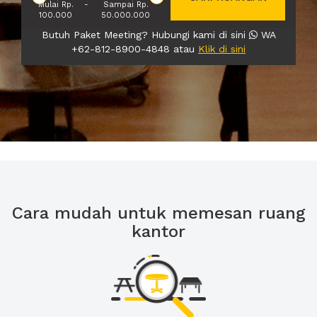
Mulai Rp.
-
Sampai Rp.
100.000
50.000.000
Butuh Paket Meeting? Hubungi kami di sini
WA
+62-812-8900-4848 atau
Klik di sini
Cara mudah untuk memesan ruang
kantor