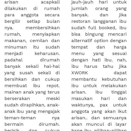
arisan acapkali
jauh-jauh hari untuk
dilakukan di rumah
jumlah orang yang
para anggota secara
banyak. dan jika
bergilir setiap bulan
restoran langganan ibu
nya. membersihkan
sudah full booked, ibu
rumah, menyiapkan
bisa bingung mencari
makanan, cemilan dan
alternatif option dengan
minuman itu sudah
tempat dan harga
menjadi keharusan.
menu yang sesuai
padahal dirumah
dengan hati ibu. nah,
banyak sekali hal-hal
ibu harus tahu jika
yang susah sekali di
XWORK dapat
bersihkan dan cukup
membantu kebutuhan
membuat ibu repot.
ibu untuk melakukan
mainan anak yang terus
arisan. ibu tinggal
berserakan meski
masukan hari dan
sudah dirapihkan, anak-
waktunya, pax untuk
anak ibu yang mengajak
anggota yang akan ikut
teman-teman nya
arisan.. dan semuanya
bermain dirumah.
akan muncul di layar
berisik, dan cukup
hape ibu. pilihan-pilihan