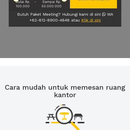
Mulai Rp.
-
Sampai Rp.
100.000
50.000.000
Butuh Paket Meeting? Hubungi kami di sini
WA
+62-812-8900-4848 atau
Klik di sini
Cara mudah untuk memesan ruang
kantor