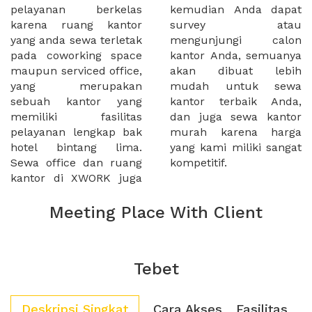
pelayanan berkelas
kemudian Anda dapat
karena ruang kantor
survey atau
yang anda sewa terletak
mengunjungi calon
pada coworking space
kantor Anda, semuanya
maupun serviced office,
akan dibuat lebih
yang merupakan
mudah untuk sewa
sebuah kantor yang
kantor terbaik Anda,
memiliki fasilitas
dan juga sewa kantor
pelayanan lengkap bak
murah karena harga
hotel bintang lima.
yang kami miliki sangat
Sewa office dan ruang
kompetitif.
kantor di XWORK juga
Meeting Place With Client
Tebet
Deskripsi Singkat
Cara Akses
Fasilitas