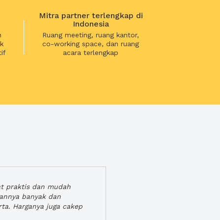
Mitra partner terlengkap di
Indonesia
n
Ruang meeting, ruang kantor,
k
co-working space, dan ruang
if
acara terlengkap
at praktis dan mudah
gannya banyak dan
rta. Harganya juga cakep