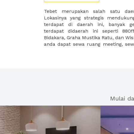
Tebet merupakan salah satu daer
space tebet, meeting package tebet, da
Lokasinya yang strategis mendukun
dengan harga terjangkau dan muda
terdapat di daerah ini, banyak g
Zalora Indonesia pun terletak di d
terdapat didaerah ini seperti 88O
Tebet merupakan daerah kantor 
Bidakara, Graha Mustika Ratu, dan Wism
anda dapat sewa ruang meeting, sewa
Mulai d