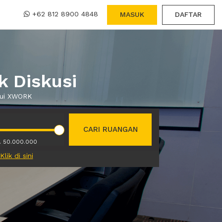
+62 812 8900 4848
MASUK
DAFTAR
k Diskusi
alui XWORK
CARI RUANGAN
. 50.000.000
Klik di sini