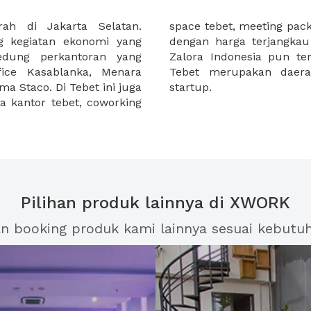
ah di Jakarta Selatan.
n juga virtual office tebet
g kegiatan ekonomi yang
h melalui XWORK. Kantor
edung perkantoran yang
aerah Tebet, menunjukkan
ffice Kasablanka, Menara
yang nyaman, khususnya
a Staco. Di Tebet ini juga
startup.
 kantor tebet, coworking
Pilihan produk lainnya di XWORK
an booking produk kami lainnya sesuai kebutu