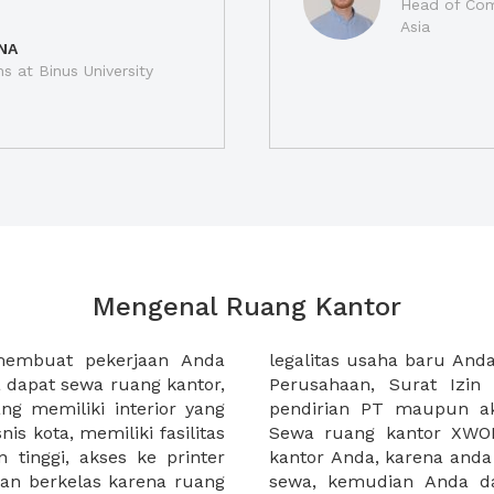
Head of Com
Asia
NA
ns at Binus University
Mengenal Ruang Kantor
membuat pekerjaan Anda
at domisili, Tanda Domisili
dapat sewa ruang kantor,
dagangan, dan atau akte
g memiliki interior yang
an CV untuk usaha Anda.
nis kota, memiliki fasilitas
empermudah proses sewa
n tinggi, akses ke printer
lih kantor yang akan anda
an berkelas karena ruang
 atau mengunjungi calon