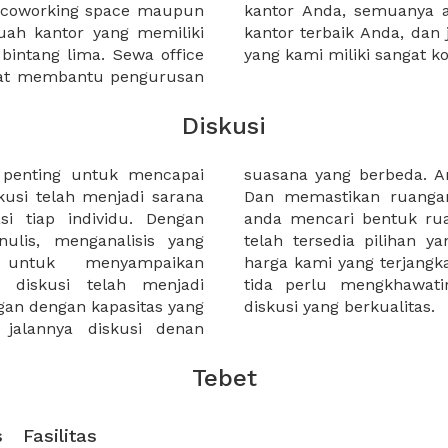
a coworking space maupun
 lebih mudah untuk sewa
uah kantor yang memiliki
kantor murah karena harga
 bintang lima. Sewa office
yang kami miliki sangat ko
pat membantu pengurusan
Diskusi
n penting untuk mencapai
ukan ruangan yang tepat.
usi telah menjadi sarana
ia. Terlepas dari apakah
si tiap individu. Dengan
seperti apapun di XWORK
ulis, menganalisis yang
kebutuha anda. Penetapan
 untuk menyampaikan
sibel memungkinkan kalian
 diskusi telah menjadi
sehingga fokus terhadap
gan dengan kapasitas yang
diskusi yang berkualitas.
 jalannya diskusi denan
Tebet
s
Fasilitas