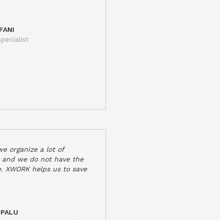
FANI
pecialist
e organize a lot of
 and we do not have the
e. XWORK helps us to save
 PALU