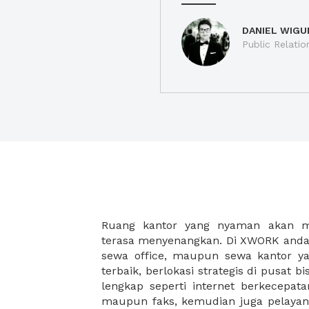
DANIEL WIGU
Public Relatio
Ruang kantor yang nyaman akan 
legalitas usaha baru Anda, seperti sur
terasa menyenangkan. Di XWORK anda 
Perusahaan, Surat Izin Usaha Per
sewa office, maupun sewa kantor yan
pendirian PT maupun akte pendiri
terbaik, berlokasi strategis di pusat bis
Sewa ruang kantor XWORK juga m
lengkap seperti internet berkecepata
kantor Anda, karena anda dapat memi
maupun faks, kemudian juga pelayan
sewa, kemudian Anda dapat survey