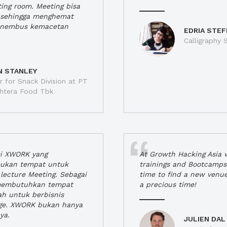
ting room. Meeting bisa
a, sehingga menghemat
enembus kemacetan
EDRIA STEF
Calligraphy S
N STANLEY
 for Snack Division at PT
jahtera Food Tbk
si XWORK yang
At Growth Hacking Asia w
ukan tempat untuk
trainings and Bootcamps
lecture Meeting. Sebagai
time to find a new venu
 membutuhkan tempat
a precious time!
h untuk berbisnis
ge. XWORK bukan hanya
ya.
JULIEN DAL