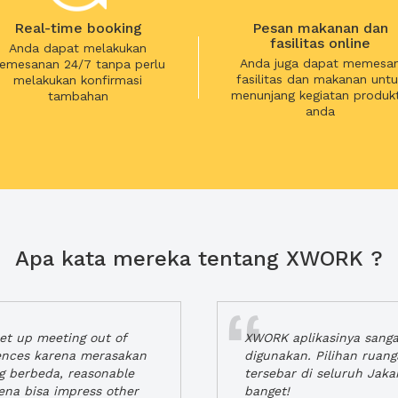
Real-time booking
Pesan makanan dan
fasilitas online
Anda dapat melakukan
Anda juga dapat memesa
emesanan 24/7 tanpa perlu
fasilitas dan makanan untu
melakukan konfirmasi
menunjang kegiatan produkt
tambahan
anda
Apa kata mereka tentang XWORK ?
t up meeting out of
XWORK aplikasinya sang
iences karena merasakan
digunakan. Pilihan ruan
ng berbeda, reasonable
tersebar di seluruh Jaka
rena bisa impress other
banget!