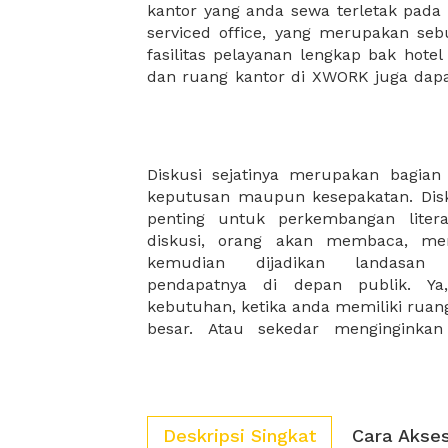
kantor yang anda sewa terletak pad
kantor Anda, semuanya akan dibuat
serviced office, yang merupakan seb
kantor terbaik Anda, dan juga sewa 
fasilitas pelayanan lengkap bak hotel
dan ruang kantor di XWORK juga da
Diskusi sejatinya merupakan bagia
suasana yang berbeda. Anda memerl
keputusan maupun kesepakatan. Disk
Dan memastikan ruangan yan tersed
penting untuk perkembangan litera
anda mencari bentuk ruangan yang 
diskusi, orang akan membaca, men
telah tersedia pilihan yang sesuai 
kemudian dijadikan landasan
harga kami yang terjangkau dan flek
pendapatnya di depan publik. Ya,
tida perlu mengkhawatirkan biaya 
kebutuhan, ketika anda memiliki ruan
besar. Atau sekedar menginginkan
Deskripsi Singkat
Cara Akse