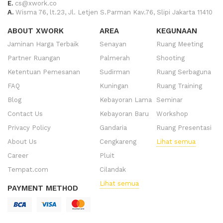
E.
cs@xwork.co
A.
Wisma 76, lt.23, Jl. Letjen S.Parman Kav.76, Slipi Jakarta 11410
ABOUT XWORK
AREA
KEGUNAAN
Jaminan Harga Terbaik
Senayan
Ruang Meeting
Partner Ruangan
Palmerah
Shooting
Ketentuan Pemesanan
Sudirman
Ruang Serbaguna
FAQ
Kuningan
Ruang Training
Blog
Kebayoran Lama
Seminar
Contact Us
Kebayoran Baru
Workshop
Privacy Policy
Gandaria
Ruang Presentasi
About Us
Cengkareng
Lihat semua
Career
Pluit
Tempat.com
Cilandak
Lihat semua
PAYMENT METHOD