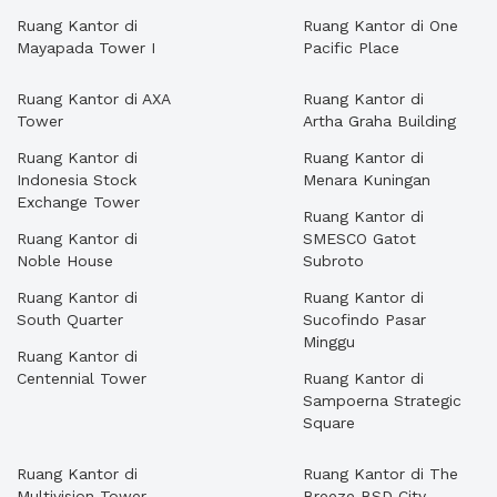
Ruang Kantor di
Ruang Kantor di One
Mayapada Tower I
Pacific Place
Ruang Kantor di AXA
Ruang Kantor di
Tower
Artha Graha Building
Ruang Kantor di
Ruang Kantor di
Indonesia Stock
Menara Kuningan
Exchange Tower
Ruang Kantor di
Ruang Kantor di
SMESCO Gatot
Noble House
Subroto
Ruang Kantor di
Ruang Kantor di
South Quarter
Sucofindo Pasar
Minggu
Ruang Kantor di
Centennial Tower
Ruang Kantor di
Sampoerna Strategic
Square
Ruang Kantor di
Ruang Kantor di The
Multivision Tower
Breeze BSD City