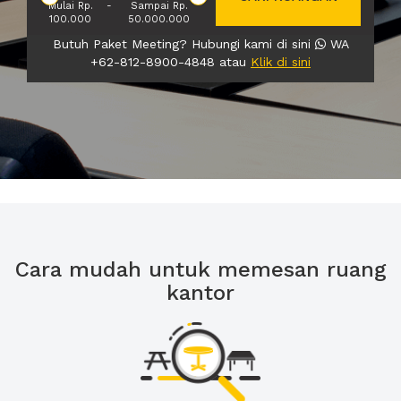
Mulai Rp.
-
Sampai Rp.
100.000
50.000.000
Butuh Paket Meeting? Hubungi kami di sini
WA
+62-812-8900-4848 atau
Klik di sini
Cara mudah untuk memesan ruang
kantor