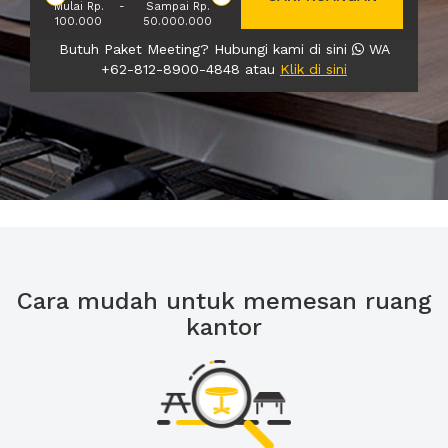
Mulai Rp.
-
Sampai Rp.
100.000
50.000.000
Butuh Paket Meeting? Hubungi kami di sini
WA
+62-812-8900-4848 atau
Klik di sini
Cara mudah untuk memesan ruang
kantor