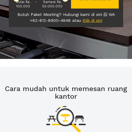
Mulai Rp.
-
Sampai Rp.
100.000
50.000.000
Butuh Paket Meeting? Hubungi kami di sini
WA
+62-812-8900-4848 atau
Klik di sini
Cara mudah untuk memesan ruang
kantor