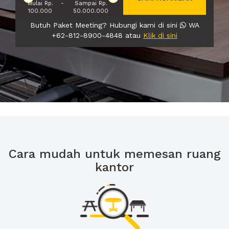
Mulai Rp.
-
Sampai Rp.
100.000
50.000.000
Butuh Paket Meeting? Hubungi kami di sini
WA
+62-812-8900-4848 atau
Klik di sini
Cara mudah untuk memesan ruang
kantor