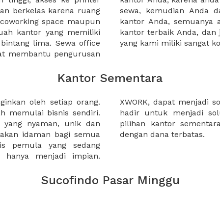
an berkelas karena ruang
 atau mengunjungi calon
a coworking space maupun
 lebih mudah untuk sewa
uah kantor yang memiliki
kantor murah karena harga
 bintang lima. Sewa office
yang kami miliki sangat ko
pat membantu pengurusan
Kantor Sementara
inkan oleh setiap orang.
ahabat untuk anda. XWORK
h memulai bisnis sendiri.
alian, menawarkan banyak
or yang nyaman, unik dan
 pelaku industri kreatif
upakan idaman bagi semua
dengan dana terbatas.
nis pemula yang sedang
li hanya menjadi impian.
Sucofindo Pasar Minggu