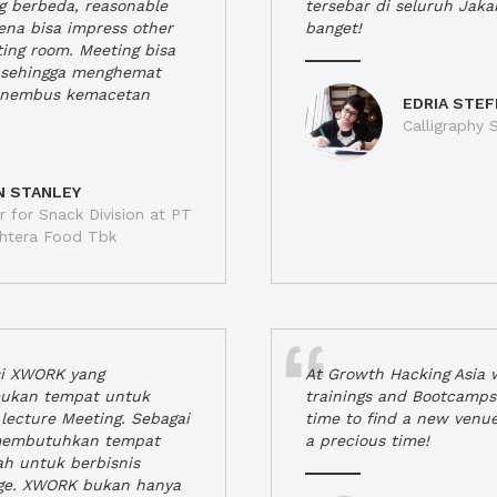
ng berbeda, reasonable
tersebar di seluruh Jaka
rena bisa impress other
banget!
ting room. Meeting bisa
a, sehingga menghemat
enembus kemacetan
EDRIA STEF
Calligraphy S
N STANLEY
 for Snack Division at PT
jahtera Food Tbk
si XWORK yang
At Growth Hacking Asia w
ukan tempat untuk
trainings and Bootcamps
lecture Meeting. Sebagai
time to find a new venu
 membutuhkan tempat
a precious time!
h untuk berbisnis
ge. XWORK bukan hanya