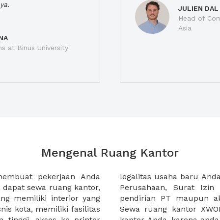
ya.
JULIEN DAL
Head of Com
Asia
NA
ns at Binus University
Mengenal Ruang Kantor
membuat pekerjaan Anda
at domisili, Tanda Domisili
dapat sewa ruang kantor,
dagangan, dan atau akte
g memiliki interior yang
an CV untuk usaha Anda.
nis kota, memiliki fasilitas
empermudah proses sewa
n tinggi, akses ke printer
lih kantor yang akan anda