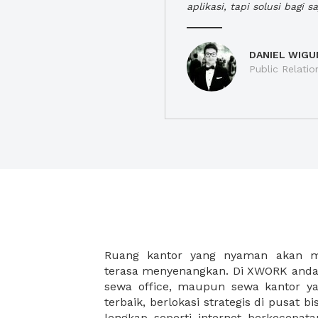
aplikasi, tapi solusi bagi sa
DANIEL WIGU
Public Relatio
Ruang kantor yang nyaman akan 
legalitas usaha baru Anda, seperti sur
terasa menyenangkan. Di XWORK anda 
Perusahaan, Surat Izin Usaha Per
sewa office, maupun sewa kantor yan
pendirian PT maupun akte pendiri
terbaik, berlokasi strategis di pusat bis
Sewa ruang kantor XWORK juga m
lengkap seperti internet berkecepata
kantor Anda, karena anda dapat memi