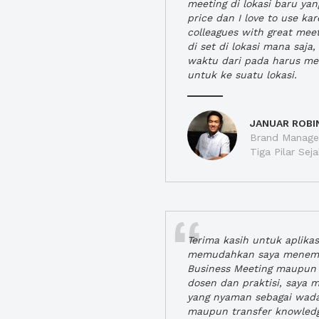
meeting di lokasi baru ya
price dan I love to use ka
colleagues with great mee
di set di lokasi mana saj
waktu dari pada harus m
untuk ke suatu lokasi.
JANUAR ROBI
Brand Manager
Tiga Pilar Se
Terima kasih untuk aplika
memudahkan saya menem
Business Meeting maupun 
dosen dan praktisi, saya
yang nyaman sebagai wada
maupun transfer knowled