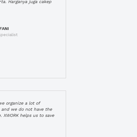
rta. Harganya juga cakep
FANI
pecialist
e organize a lot of
 and we do not have the
e. XWORK helps us to save