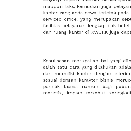
maupun faks, kemudian juga pelayan
sewa, kemudian Anda dapat survey
kantor yang anda sewa terletak pad
kantor Anda, semuanya akan dibuat
serviced office, yang merupakan seb
kantor terbaik Anda, dan juga sewa 
fasilitas pelayanan lengkap bak hotel
dan ruang kantor di XWORK juga da
Kesuksesan merupakan hal yang diing
XWORK, dapat menjadi solusi dan s
salah satu cara yang dilakukan adala
hadir untuk menjadi solusi bagi k
dan memiliki kantor dengan interi
pilihan kantor sementara untuk para
sesuai dengan karakter bisnis mer
pemilik bisnis. namun bagi pebis
merintis, impian tersebut seringka