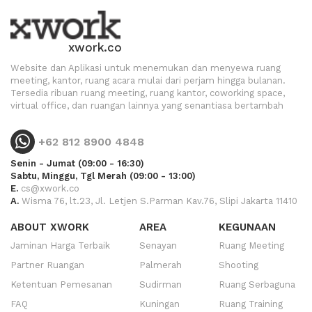
xwork.co
Website dan Aplikasi untuk menemukan dan menyewa ruang
meeting, kantor, ruang acara mulai dari perjam hingga bulanan.
Tersedia ribuan ruang meeting, ruang kantor, coworking space,
virtual office, dan ruangan lainnya yang senantiasa bertambah
+62 812 8900 4848
Senin - Jumat (09:00 - 16:30)
Sabtu, Minggu, Tgl Merah (09:00 - 13:00)
E.
cs@xwork.co
A.
Wisma 76, lt.23, Jl. Letjen S.Parman Kav.76, Slipi Jakarta 11410
ABOUT XWORK
AREA
KEGUNAAN
Jaminan Harga Terbaik
Senayan
Ruang Meeting
Partner Ruangan
Palmerah
Shooting
Ketentuan Pemesanan
Sudirman
Ruang Serbaguna
FAQ
Kuningan
Ruang Training