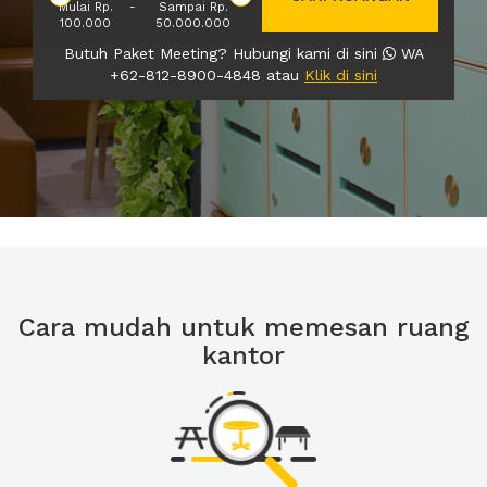
Mulai Rp.
-
Sampai Rp.
100.000
50.000.000
Butuh Paket Meeting? Hubungi kami di sini
WA
+62-812-8900-4848 atau
Klik di sini
Cara mudah untuk memesan ruang
kantor