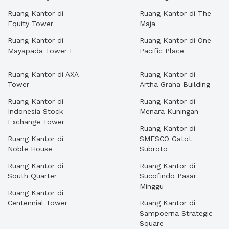
Ruang Kantor di
Ruang Kantor di The
Equity Tower
Maja
Ruang Kantor di
Ruang Kantor di One
Mayapada Tower I
Pacific Place
Ruang Kantor di AXA
Ruang Kantor di
Tower
Artha Graha Building
Ruang Kantor di
Ruang Kantor di
Indonesia Stock
Menara Kuningan
Exchange Tower
Ruang Kantor di
Ruang Kantor di
SMESCO Gatot
Noble House
Subroto
Ruang Kantor di
Ruang Kantor di
South Quarter
Sucofindo Pasar
Minggu
Ruang Kantor di
Centennial Tower
Ruang Kantor di
Sampoerna Strategic
Square