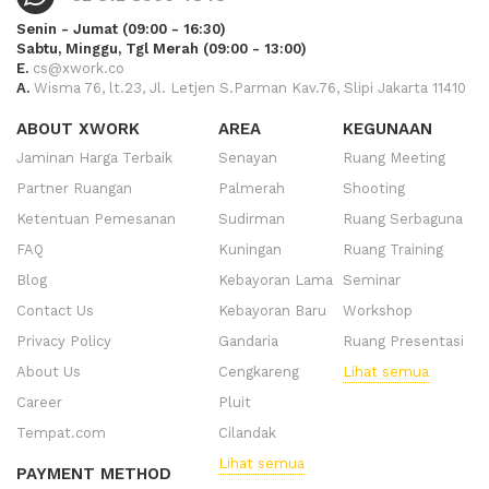
Senin - Jumat (09:00 - 16:30)
Sabtu, Minggu, Tgl Merah (09:00 - 13:00)
E.
cs@xwork.co
A.
Wisma 76, lt.23, Jl. Letjen S.Parman Kav.76, Slipi Jakarta 11410
ABOUT XWORK
AREA
KEGUNAAN
Jaminan Harga Terbaik
Senayan
Ruang Meeting
Partner Ruangan
Palmerah
Shooting
Ketentuan Pemesanan
Sudirman
Ruang Serbaguna
FAQ
Kuningan
Ruang Training
Blog
Kebayoran Lama
Seminar
Contact Us
Kebayoran Baru
Workshop
Privacy Policy
Gandaria
Ruang Presentasi
About Us
Cengkareng
Lihat semua
Career
Pluit
Tempat.com
Cilandak
Lihat semua
PAYMENT METHOD