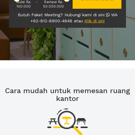
Mulai Rp.
-
Sampai Rp.
100.000
50.000.000
Butuh Paket Meeting? Hubungi kami di sini
WA
+62-812-8900-4848 atau
Klik di sini
Cara mudah untuk memesan ruang
kantor