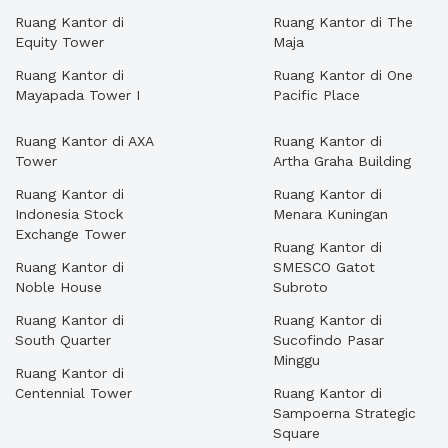
Ruang Kantor di
Ruang Kantor di The
Equity Tower
Maja
Ruang Kantor di
Ruang Kantor di One
Mayapada Tower I
Pacific Place
Ruang Kantor di AXA
Ruang Kantor di
Tower
Artha Graha Building
Ruang Kantor di
Ruang Kantor di
Indonesia Stock
Menara Kuningan
Exchange Tower
Ruang Kantor di
Ruang Kantor di
SMESCO Gatot
Noble House
Subroto
Ruang Kantor di
Ruang Kantor di
South Quarter
Sucofindo Pasar
Minggu
Ruang Kantor di
Centennial Tower
Ruang Kantor di
Sampoerna Strategic
Square