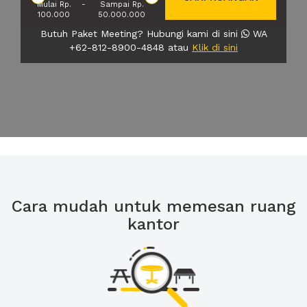
Mulai Rp.
-
Sampai Rp.
100.000
50.000.000
Butuh Paket Meeting? Hubungi kami di sini
WA
+62-812-8900-4848 atau
Klik di sini
Cara mudah untuk memesan ruang
kantor