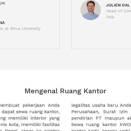
ya.
JULIEN DAL
Head of Com
Asia
NA
ns at Binus University
Mengenal Ruang Kantor
membuat pekerjaan Anda
at domisili, Tanda Domisili
dapat sewa ruang kantor,
dagangan, dan atau akte
g memiliki interior yang
an CV untuk usaha Anda.
nis kota, memiliki fasilitas
empermudah proses sewa
n tinggi, akses ke printer
lih kantor yang akan anda