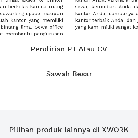
an berkelas karena ruang
 atau mengunjungi calon
a coworking space maupun
 lebih mudah untuk sewa
uah kantor yang memiliki
kantor murah karena harga
 bintang lima. Sewa office
yang kami miliki sangat ko
pat membantu pengurusan
Pendirian PT Atau CV
Sawah Besar
Pilihan produk lainnya di XWORK