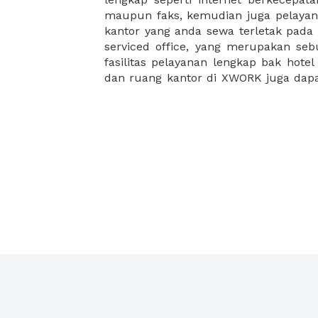
maupun faks, kemudian juga pelayan
sewa, kemudian Anda dapat survey
kantor yang anda sewa terletak pad
kantor Anda, semuanya akan dibuat
serviced office, yang merupakan seb
kantor terbaik Anda, dan juga sewa 
fasilitas pelayanan lengkap bak hotel
dan ruang kantor di XWORK juga da