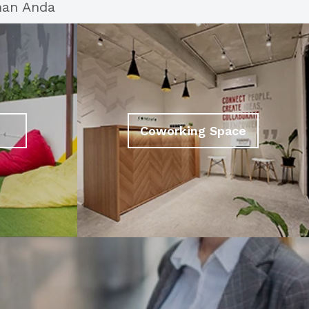
han Anda
Coworking Space