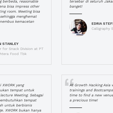
ng berbeda, reasonable
tersebar di seluruh Jaka
rena bisa impress other
banget!
ting room. Meeting bisa
a, sehingga menghemat
enembus kemacetan
EDRIA STEF
Calligraphy S
N STANLEY
 for Snack Division at PT
jahtera Food Tbk
si XWORK yang
At Growth Hacking Asia w
ukan tempat untuk
trainings and Bootcamps
lecture Meeting. Sebagai
time to find a new venu
 membutuhkan tempat
a precious time!
h untuk berbisnis
ge. XWORK bukan hanya