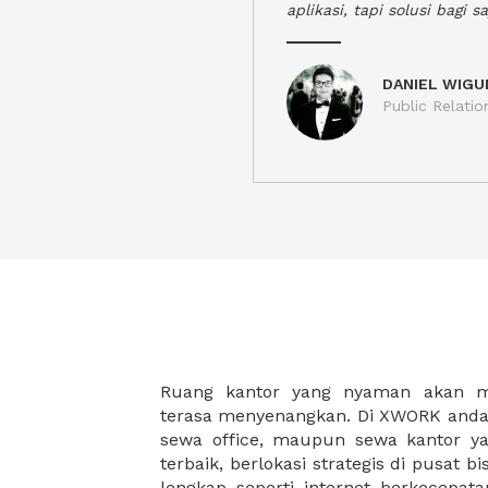
aplikasi, tapi solusi bagi sa
DANIEL WIGU
Public Relatio
Ruang kantor yang nyaman akan 
legalitas usaha baru Anda, seperti sur
terasa menyenangkan. Di XWORK anda 
Perusahaan, Surat Izin Usaha Per
sewa office, maupun sewa kantor yan
pendirian PT maupun akte pendiri
terbaik, berlokasi strategis di pusat bis
Sewa ruang kantor XWORK juga m
lengkap seperti internet berkecepata
kantor Anda, karena anda dapat memi