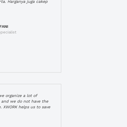
rta. Harganya juga cakep
FANI
pecialist
e organize a lot of
 and we do not have the
e. XWORK helps us to save