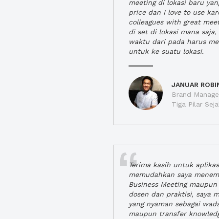
meeting di lokasi baru ya
price dan I love to use ka
colleagues with great mee
di set di lokasi mana saj
waktu dari pada harus m
untuk ke suatu lokasi.
JANUAR ROBI
Brand Manager
Tiga Pilar Se
Terima kasih untuk aplika
memudahkan saya menem
Business Meeting maupun 
dosen dan praktisi, saya
yang nyaman sebagai wada
maupun transfer knowled