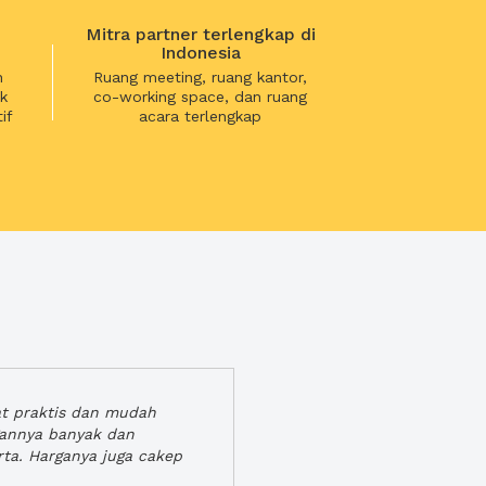
Mitra partner terlengkap di
Indonesia
n
Ruang meeting, ruang kantor,
k
co-working space, dan ruang
if
acara terlengkap
at praktis dan mudah
gannya banyak dan
rta. Harganya juga cakep