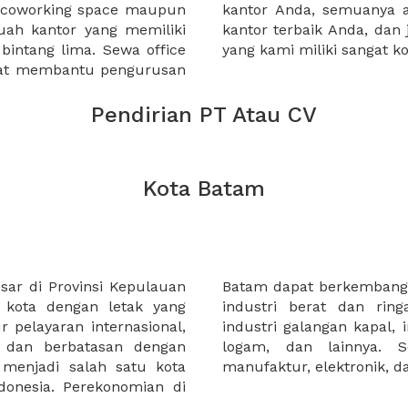
a coworking space maupun
 lebih mudah untuk sewa
uah kantor yang memiliki
kantor murah karena harga
 bintang lima. Sewa office
yang kami miliki sangat ko
pat membantu pengurusan
Pendirian PT Atau CV
Kota Batam
sar di Provinsi Kepulauan
 karena kota ini memiliki
 kota dengan letak yang
i berat di dominasi oleh
ur pelayaran internasional,
kasi,industri baja, industri
t dan berbatasan dengan
dustri ringan meliputi
menjadi salah satu kota
manufaktur, elektronik, 
donesia. Perekonomian di