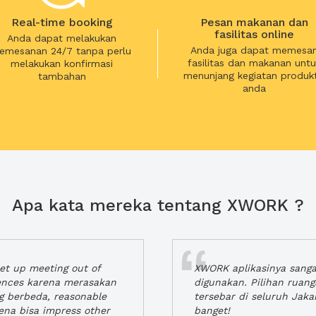
Real-time booking
Pesan makanan dan
fasilitas online
Anda dapat melakukan
Anda juga dapat memesa
emesanan 24/7 tanpa perlu
fasilitas dan makanan untu
melakukan konfirmasi
menunjang kegiatan produkt
tambahan
anda
Apa kata mereka tentang XWORK ?
t up meeting out of
XWORK aplikasinya sang
iences karena merasakan
digunakan. Pilihan ruan
ng berbeda, reasonable
tersebar di seluruh Jaka
rena bisa impress other
banget!