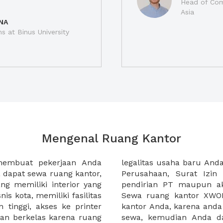
Head of Com
Asia
NA
ns at Binus University
Mengenal Ruang Kantor
membuat pekerjaan Anda
at domisili, Tanda Domisili
dapat sewa ruang kantor,
dagangan, dan atau akte
g memiliki interior yang
an CV untuk usaha Anda.
nis kota, memiliki fasilitas
empermudah proses sewa
n tinggi, akses ke printer
lih kantor yang akan anda
an berkelas karena ruang
 atau mengunjungi calon