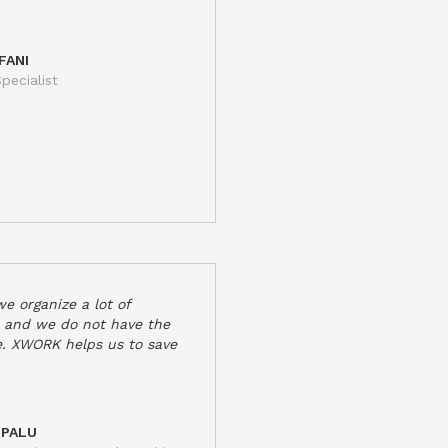
FANI
pecialist
e organize a lot of
 and we do not have the
e. XWORK helps us to save
 PALU