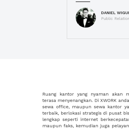
DANIEL WIGU
Public Relatio
Ruang kantor yang nyaman akan 
legalitas usaha baru Anda, seperti sur
terasa menyenangkan. Di XWORK anda 
Perusahaan, Surat Izin Usaha Per
sewa office, maupun sewa kantor yan
pendirian PT maupun akte pendiri
terbaik, berlokasi strategis di pusat bis
Sewa ruang kantor XWORK juga m
lengkap seperti internet berkecepata
kantor Anda, karena anda dapat memi
maupun faks, kemudian juga pelayan
sewa, kemudian Anda dapat survey