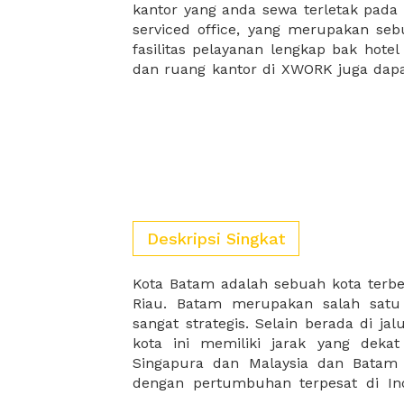
kantor yang anda sewa terletak pad
kantor Anda, semuanya akan dibuat
serviced office, yang merupakan seb
kantor terbaik Anda, dan juga sewa 
fasilitas pelayanan lengkap bak hotel
dan ruang kantor di XWORK juga da
Deskripsi Singkat
Kota Batam adalah sebuah kota terbe
Batam dapat berkembang secara pesat
Riau. Batam merupakan salah satu
industri berat dan ringan. Industr
sangat strategis. Selain berada di jal
industri galangan kapal, industri fabri
kota ini memiliki jarak yang deka
logam, dan lainnya. Sedangkan in
Singapura dan Malaysia dan Batam 
dengan pertumbuhan terpesat di In