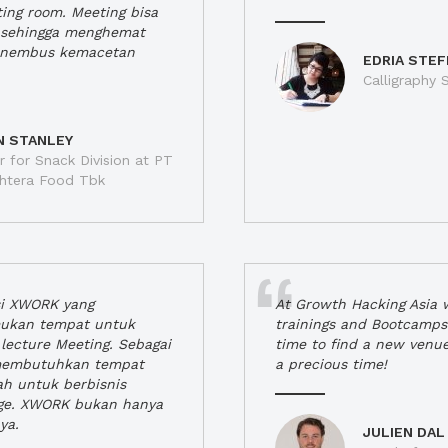
ting room. Meeting bisa
a, sehingga menghemat
enembus kemacetan
EDRIA STEF
Calligraphy S
N STANLEY
 for Snack Division at PT
jahtera Food Tbk
si XWORK yang
At Growth Hacking Asia w
ukan tempat untuk
trainings and Bootcamps
lecture Meeting. Sebagai
time to find a new venu
 membutuhkan tempat
a precious time!
h untuk berbisnis
ge. XWORK bukan hanya
ya.
JULIEN DAL