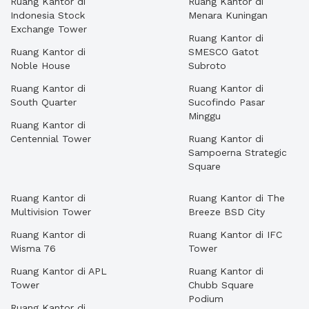
Ruang Kantor di
Ruang Kantor di
Indonesia Stock
Menara Kuningan
Exchange Tower
Ruang Kantor di
Ruang Kantor di
SMESCO Gatot
Noble House
Subroto
Ruang Kantor di
Ruang Kantor di
South Quarter
Sucofindo Pasar
Minggu
Ruang Kantor di
Centennial Tower
Ruang Kantor di
Sampoerna Strategic
Square
Ruang Kantor di
Ruang Kantor di The
Multivision Tower
Breeze BSD City
Ruang Kantor di
Ruang Kantor di IFC
Wisma 76
Tower
Ruang Kantor di APL
Ruang Kantor di
Tower
Chubb Square
Podium
Ruang Kantor di