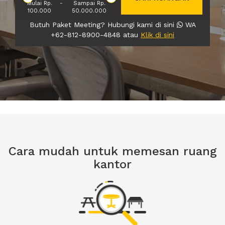
Mulai Rp.
-
Sampai Rp.
100.000
50.000.000
Butuh Paket Meeting? Hubungi kami di sini
WA
+62-812-8900-4848 atau
Klik di sini
Cara mudah untuk memesan ruang
kantor