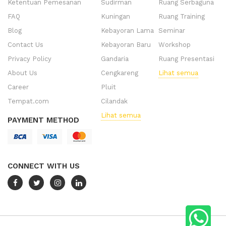
Ketentuan Pemesanan
Sudirman
Ruang Serbaguna
FAQ
Kuningan
Ruang Training
Blog
Kebayoran Lama
Seminar
Contact Us
Kebayoran Baru
Workshop
Privacy Policy
Gandaria
Ruang Presentasi
About Us
Cengkareng
Lihat semua
Career
Pluit
Tempat.com
Cilandak
Lihat semua
PAYMENT METHOD
CONNECT WITH US