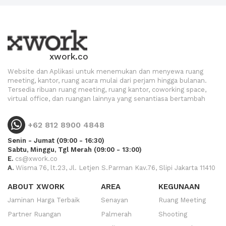
xwork.co
Website dan Aplikasi untuk menemukan dan menyewa ruang
meeting, kantor, ruang acara mulai dari perjam hingga bulanan.
Tersedia ribuan ruang meeting, ruang kantor, coworking space,
virtual office, dan ruangan lainnya yang senantiasa bertambah
+62 812 8900 4848
Senin - Jumat (09:00 - 16:30)
Sabtu, Minggu, Tgl Merah (09:00 - 13:00)
E.
cs@xwork.co
A.
Wisma 76, lt.23, Jl. Letjen S.Parman Kav.76, Slipi Jakarta 11410
ABOUT XWORK
AREA
KEGUNAAN
Jaminan Harga Terbaik
Senayan
Ruang Meeting
Partner Ruangan
Palmerah
Shooting