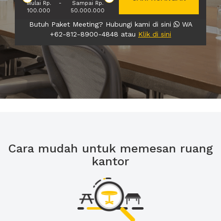
Mulai Rp.
-
Sampai Rp.
100.000
50.000.000
Butuh Paket Meeting? Hubungi kami di sini
WA
+62-812-8900-4848 atau
Klik di sini
Cara mudah untuk memesan ruang
kantor