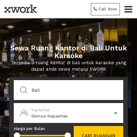
Call Now
Sewa Ruang Kantor di Bali Untuk
Karaoke
Tersedia 0 ruang kantor di bali untuk karaoke yang
dapat anda sewa melalui XWORK
Kapasitas
Semua Kapasitas
Harga per Bulan
CARI RUANGAN