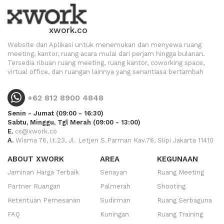
xwork.co
Website dan Aplikasi untuk menemukan dan menyewa ruang
meeting, kantor, ruang acara mulai dari perjam hingga bulanan.
Tersedia ribuan ruang meeting, ruang kantor, coworking space,
virtual office, dan ruangan lainnya yang senantiasa bertambah
+62 812 8900 4848
Senin - Jumat (09:00 - 16:30)
Sabtu, Minggu, Tgl Merah (09:00 - 13:00)
E.
cs@xwork.co
A.
Wisma 76, lt.23, Jl. Letjen S.Parman Kav.76, Slipi Jakarta 11410
ABOUT XWORK
AREA
KEGUNAAN
Jaminan Harga Terbaik
Senayan
Ruang Meeting
Partner Ruangan
Palmerah
Shooting
Ketentuan Pemesanan
Sudirman
Ruang Serbaguna
FAQ
Kuningan
Ruang Training