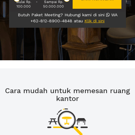
Mulai Rp.
-
Sampai Rp.
100.000
50.000.000
Butuh Paket Meeting? Hubungi kami di sini
WA
+62-812-8900-4848 atau
Klik di sini
Cara mudah untuk memesan ruang
kantor