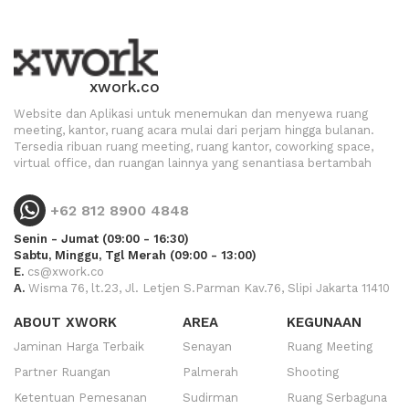
xwork.co
Website dan Aplikasi untuk menemukan dan menyewa ruang
meeting, kantor, ruang acara mulai dari perjam hingga bulanan.
Tersedia ribuan ruang meeting, ruang kantor, coworking space,
virtual office, dan ruangan lainnya yang senantiasa bertambah
+62 812 8900 4848
Senin - Jumat (09:00 - 16:30)
Sabtu, Minggu, Tgl Merah (09:00 - 13:00)
E.
cs@xwork.co
A.
Wisma 76, lt.23, Jl. Letjen S.Parman Kav.76, Slipi Jakarta 11410
ABOUT XWORK
AREA
KEGUNAAN
Jaminan Harga Terbaik
Senayan
Ruang Meeting
Partner Ruangan
Palmerah
Shooting
Ketentuan Pemesanan
Sudirman
Ruang Serbaguna