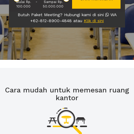
Mulai Rp.
-
Sampai Rp.
100.000
50.000.000
Butuh Paket Meeting? Hubungi kami di sini
WA
+62-812-8900-4848 atau
Klik di sini
Cara mudah untuk memesan ruang
kantor