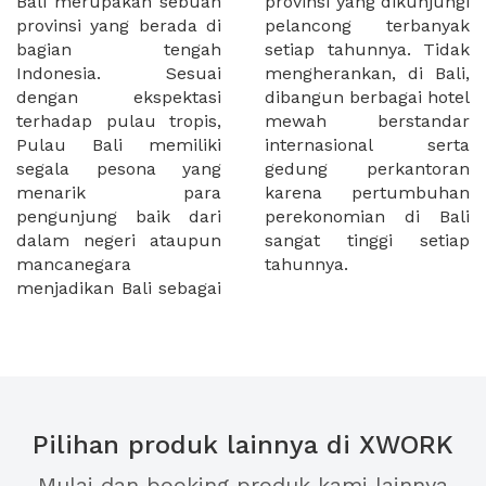
Bali merupakan sebuah
provinsi yang dikunjungi
provinsi yang berada di
pelancong terbanyak
bagian tengah
setiap tahunnya. Tidak
Indonesia. Sesuai
mengherankan, di Bali,
dengan ekspektasi
dibangun berbagai hotel
terhadap pulau tropis,
mewah berstandar
Pulau Bali memiliki
internasional serta
segala pesona yang
gedung perkantoran
menarik para
karena pertumbuhan
pengunjung baik dari
perekonomian di Bali
dalam negeri ataupun
sangat tinggi setiap
mancanegara
tahunnya.
menjadikan Bali sebagai
Pilihan produk lainnya di XWORK
Mulai dan booking produk kami lainnya