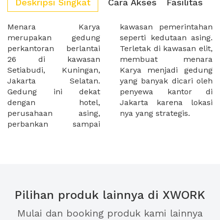
Deskripsi Singkat
Cara Akses
Fasilitas
Menara Karya
kawasan pemerintahan
merupakan gedung
seperti kedutaan asing.
perkantoran berlantai
Terletak di kawasan elit,
26 di kawasan
membuat menara
Setiabudi, Kuningan,
Karya menjadi gedung
Jakarta Selatan.
yang banyak dicari oleh
Gedung ini dekat
penyewa kantor di
dengan hotel,
Jakarta karena lokasi
perusahaan asing,
nya yang strategis.
perbankan sampai
Pilihan produk lainnya di XWORK
Mulai dan booking produk kami lainnya