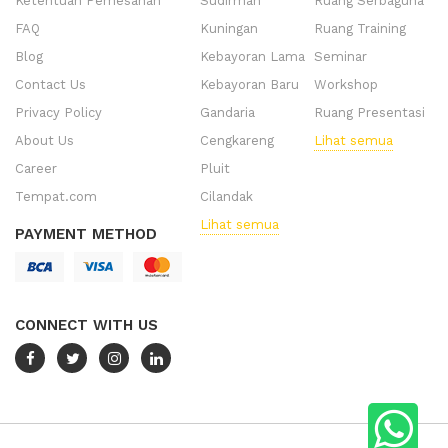
Ketentuan Pemesanan
Sudirman
Ruang Serbaguna
FAQ
Kuningan
Ruang Training
Blog
Kebayoran Lama
Seminar
Contact Us
Kebayoran Baru
Workshop
Privacy Policy
Gandaria
Ruang Presentasi
About Us
Cengkareng
Lihat semua
Career
Pluit
Tempat.com
Cilandak
Lihat semua
PAYMENT METHOD
CONNECT WITH US