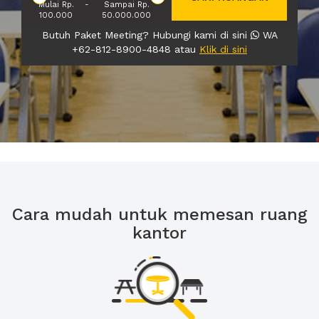
Mulai Rp.
-
Sampai Rp.
100.000
50.000.000
Butuh Paket Meeting? Hubungi kami di sini
WA
+62-812-8900-4848 atau
Klik di sini
Cara mudah untuk memesan ruang
kantor